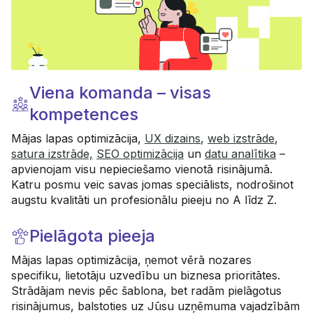
vai rodās "berze", ir gatavi risināt, sēžas
kopā pie galda un risina. Kopējos
projektos strādājam pie uzņēmumu
mērķauditorijas profilēšanas, atslēgvārdu
izpētes mājas lapas struktūras izveides,
Viena komanda – visas
veicam SEO auditu un satura plāna
kompetences
izstrādi.
Mājas lapas optimizācija,
UX dizains
,
web izstrāde
,
satura izstrāde,
SEO optimizācija
un
datu analītika
–
apvienojam visu nepieciešamo vienotā risinājumā.
Katru posmu veic savas jomas speciālists, nodrošinot
augstu kvalitāti un profesionālu pieeju no A līdz Z.
Pielāgota pieeja
Mājas lapas optimizācija, ņemot vērā nozares
specifiku, lietotāju uzvedību un biznesa prioritātes.
Strādājam nevis pēc šablona, bet radām pielāgotus
risinājumus, balstoties uz Jūsu uzņēmuma vajadzībām