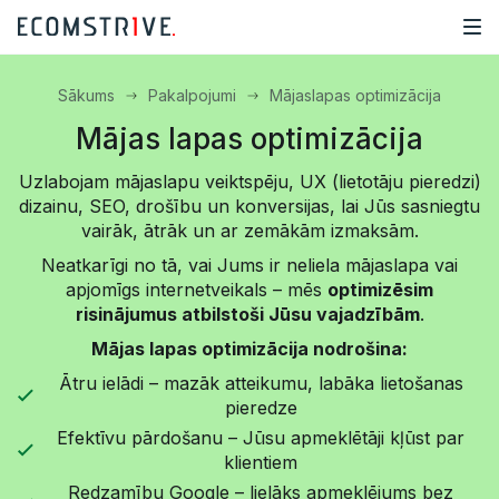
Sākums
Pakalpojumi
Mājaslapas optimizācija
Mājas lapas optimizācija
Uzlabojam mājaslapu veiktspēju, UX (lietotāju pieredzi)
dizainu, SEO, drošību un konversijas, lai Jūs sasniegtu
vairāk, ātrāk un ar zemākām izmaksām.
Neatkarīgi no tā, vai Jums ir neliela mājaslapa vai
apjomīgs internetveikals – mēs
optimizēsim
risinājumus atbilstoši Jūsu vajadzībām
.
Mājas lapas optimizācija nodrošina:
Ātru ielādi – mazāk atteikumu, labāka lietošanas
pieredze
Efektīvu pārdošanu – Jūsu apmeklētāji kļūst par
klientiem
Redzamību Google – lielāks apmeklējums bez