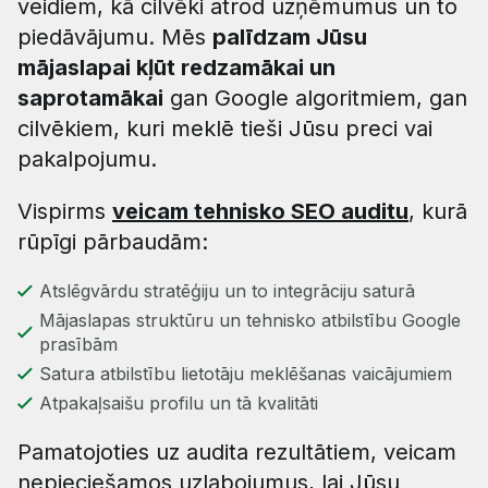
veidiem, kā cilvēki atrod uzņēmumus un to
piedāvājumu. Mēs
palīdzam Jūsu
mājaslapai kļūt redzamākai un
saprotamākai
gan Google algoritmiem, gan
cilvēkiem, kuri meklē tieši Jūsu preci vai
pakalpojumu.
Vispirms
veicam tehnisko SEO auditu
, kurā
rūpīgi pārbaudām:
Atslēgvārdu stratēģiju un to integrāciju saturā
Mājaslapas struktūru un tehnisko atbilstību Google
prasībām
Satura atbilstību lietotāju meklēšanas vaicājumiem
Atpakaļsaišu profilu un tā kvalitāti
Pamatojoties uz audita rezultātiem, veicam
nepieciešamos uzlabojumus, lai Jūsu