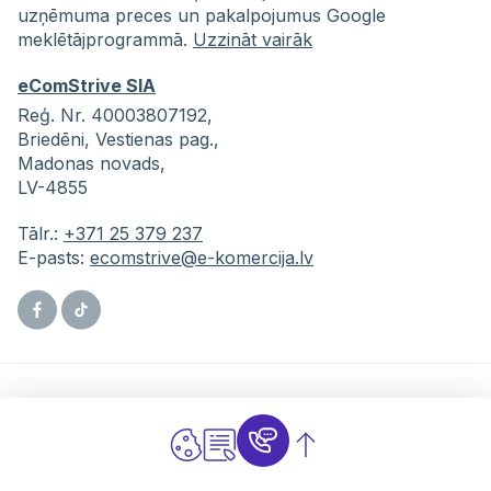
uzņēmuma preces un pakalpojumus Google
meklētājprogrammā.
Uzzināt vairāk
eComStrive SIA
Reģ. Nr. 40003807192,
Briedēni,
Vestienas pag.,
Madonas novads,
LV-4855
Tālr.:
+371 25 379 237
E-pasts:
ecomstrive@e-komercija.lv
Facebook
Tiktok
Izvēlne
Pakalpojumi