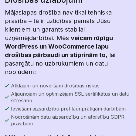
Mājaslapas drošība nav tikai tehniska
prasība – tā ir uzticības pamats Jūsu
klientiem un garants stabilai
uzņēmējdarbībai. Mēs
veicam rūpīgu
WordPress un WooCommerce lapu
drošības pārbaudi un stiprinām to
, lai
pasargātu no uzbrukumiem un datu
noplūdēm:
Atklājam un novēršam drošības riskus
Atjaunojam un optimizējam SSL sertifikātus un datu
šifrēšanu
Ieviešam aizsardzību pret ļaunprātīgām darbībām
Nodrošinām datu aizsardzību un atbilstību GDPR
prasībām