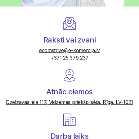
Raksti vai zvani
ecomstrive@e-komercija.lv
+371 25 379 237
Atnāc ciemos
Dzelzavas iela 117, Vidzemes priekšpilsēta, Rīga, LV-1021
Darba laiks