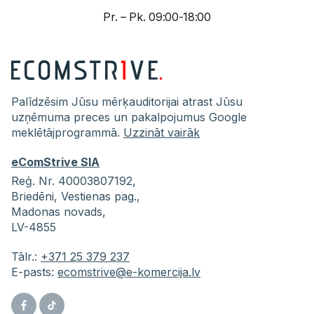
Pr. – Pk. 09:00-18:00
Palīdzēsim Jūsu mērķauditorijai atrast Jūsu
uzņēmuma preces un pakalpojumus Google
meklētājprogrammā.
Uzzināt vairāk
eComStrive SIA
Reģ. Nr. 40003807192,
Briedēni,
Vestienas pag.,
Madonas novads,
LV-4855
Tālr.:
+371 25 379 237
E-pasts:
ecomstrive@e-komercija.lv
Facebook
Tiktok