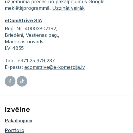
uzņēmuma preces un pakalpojumus Google
meklētājprogrammā.
Uzzināt vairāk
eComStrive SIA
Reģ. Nr. 40003807192,
Briedēni,
Vestienas pag.,
Madonas novads,
LV-4855
Tālr.:
+371 25 379 237
E-pasts:
ecomstrive@e-komercija.lv
Facebook
Tiktok
Izvēlne
Pakalpojumi
Portfolio