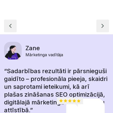
Previous
Next
Zane
Mārketinga vadītāja
“Sadarbības rezultāti ir pārsnieguši
gaidīto – profesionāla pieeja, skaidri
un saprotami ieteikumi, kā arī
plašas zināšanas SEO optimizācijā,
digitālajā mārketingā un mājaslapu
attīstībā.”