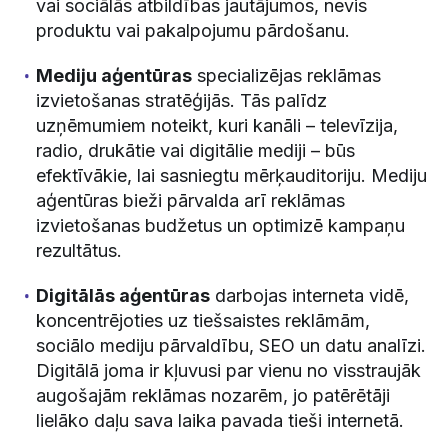
vai sociālās atbildības jautājumos, nevis
produktu vai pakalpojumu pārdošanu.
Mediju aģentūras
specializējas reklāmas
izvietošanas stratēģijās. Tās palīdz
uzņēmumiem noteikt, kuri kanāli – televīzija,
radio, drukātie vai digitālie mediji – būs
efektīvākie, lai sasniegtu mērķauditoriju. Mediju
aģentūras bieži pārvalda arī reklāmas
izvietošanas budžetus un optimizē kampaņu
rezultātus.
Digitālās aģentūras
darbojas interneta vidē,
koncentrējoties uz tiešsaistes reklāmām,
sociālo mediju pārvaldību, SEO un datu analīzi.
Digitālā joma ir kļuvusi par vienu no visstraujāk
augošajām reklāmas nozarēm, jo patērētāji
lielāko daļu sava laika pavada tieši internetā.