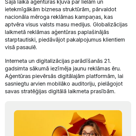
Šajā laikā aģentūras kļuva par lielām un
ietekmīgākām biznesa struktūrām, pārvaldot
nacionāla mēroga reklāmas kampaņas, kas
aptvēra visus valsts masu medijus. Globalizācijas
laikmetā reklāmas aģentūras paplašinājās
starptautiski, piedāvājot pakalpojumus klientiem
visā pasaulē.
Interneta un digitalizācijas parādīšanās 21.
gadsimta sākumā iezīmēja jaunu reklāmas ēru.
Aģentūras pievērsās digitālajām platformām, lai
sasniegtu arvien mobilāko auditoriju, pielāgojot
savas stratēģijas digitālā laikmeta prasībām.