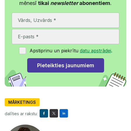
mēnesī
tikai
newsletter
abonentiem
.
Apstiprinu un piekrītu
datu apstrādei
.
MĀRKETINGS
dalīties ar rakstu: