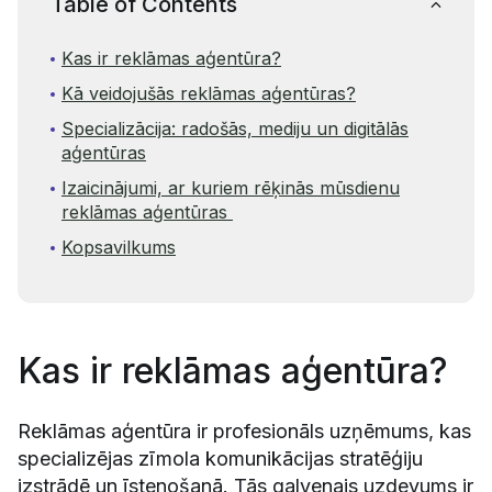
Table of Contents
Kas ir reklāmas aģentūra?
Kā veidojušās reklāmas aģentūras?
Specializācija: radošās, mediju un digitālās
aģentūras
Izaicinājumi, ar kuriem rēķinās mūsdienu
reklāmas aģentūras
Kopsavilkums
Kas ir reklāmas aģentūra?
Reklāmas aģentūra ir profesionāls uzņēmums, kas
specializējas zīmola komunikācijas stratēģiju
izstrādē un īstenošanā. Tās galvenais uzdevums ir