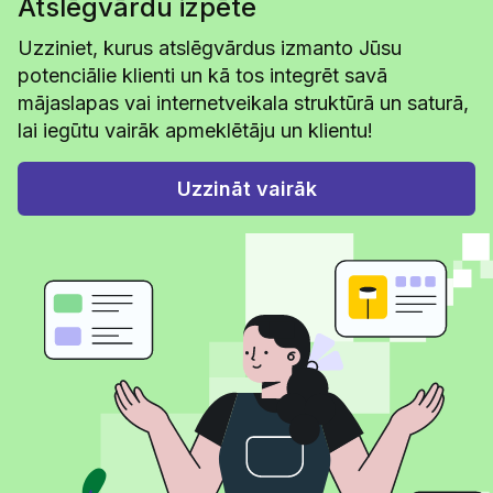
Atslēgvārdu izpēte
Uzziniet, kurus atslēgvārdus izmanto Jūsu
potenciālie klienti un kā tos integrēt savā
mājaslapas vai internetveikala struktūrā un saturā,
lai iegūtu vairāk apmeklētāju un klientu!
Uzzināt vairāk