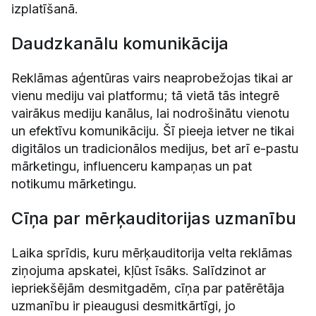
izplatīšanā.
Daudzkanālu komunikācija
Reklāmas aģentūras vairs neaprobežojas tikai ar
vienu mediju vai platformu; tā vietā tās integrē
vairākus mediju kanālus, lai nodrošinātu vienotu
un efektīvu komunikāciju. Šī pieeja ietver ne tikai
digitālos un tradicionālos medijus, bet arī e-pastu
mārketingu, influenceru kampaņas un pat
notikumu mārketingu.
Cīņa par mērķauditorijas uzmanību
Laika sprīdis, kuru mērķauditorija velta reklāmas
ziņojuma apskatei, kļūst īsāks. Salīdzinot ar
iepriekšējām desmitgadēm, cīņa par patērētāja
uzmanību ir pieaugusi desmitkārtīgi, jo