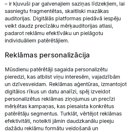
– ir kļuvuši par galvenajiem saziņas līdzekļiem, lai
sasniegtu fragmentētas, skaitliski mazākas
auditorijas. Digitālās platformas piedāvā iespēju
veikt daudz precīzāku mērķauditorijas atlasi,
padarot reklāmu efektīvāku un pielāgotu
individuāliem patērētājiem.
Reklāmas personalizācija
Mūsdienu patērētāji sagaida personalizētu
pieredzi, kas atbilst viņu interesēm, vajadzībām
un dzīvesveidam. Reklāmas aģentūras, izmantojot
digitālos rīkus un datu analīzi, spēj izveidot
personalizētus reklāmas ziņojumus un precīzi
mērķētas kampaņas, kas piesaista konkrētus
patērētāju segmentus. Turklāt, vērtējot reklāmas
efektivitāti, noteikti jāmin daudzkanālu pieeju
dažādu reklāmu formātu veidošanā un