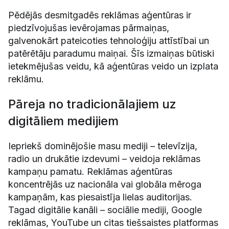
Pēdējās desmitgadēs reklāmas aģentūras ir
piedzīvojušas ievērojamas pārmaiņas,
galvenokārt pateicoties tehnoloģiju attīstībai un
patērētāju paradumu maiņai. Šīs izmaiņas būtiski
ietekmējušas veidu, kā aģentūras veido un izplata
reklāmu.
Pāreja no tradicionālajiem uz
digitāliem medijiem
Iepriekš dominējošie masu mediji – televīzija,
radio un drukātie izdevumi – veidoja reklāmas
kampaņu pamatu. Reklāmas aģentūras
koncentrējās uz nacionāla vai globāla mēroga
kampaņām, kas piesaistīja lielas auditorijas.
Tagad digitālie kanāli – sociālie mediji, Google
reklāmas, YouTube un citas tiešsaistes platformas