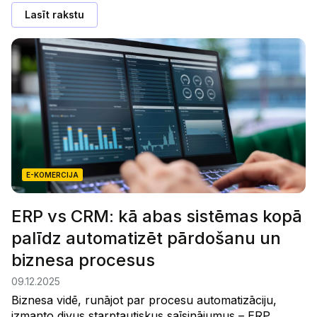
Lasīt rakstu
E-KOMERCIJA
ERP vs CRM: kā abas sistēmas kopā
palīdz automatizēt pārdošanu un
biznesa procesus
09.12.2025
Biznesa vidē, runājot par procesu automatizāciju,
izmanto divus starptautiskus saīsinājumus – ERP