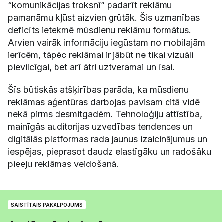
“komunikācijas troksnī” padarīt reklāmu
pamanāmu kļūst aizvien grūtāk. Šis uzmanības
deficīts ietekmē mūsdienu reklāmu formātus.
Arvien vairāk informāciju iegūstam no mobilajām
ierīcēm, tāpēc reklāmai ir jābūt ne tikai vizuāli
pievilcīgai, bet arī ātri uztveramai un īsai.
Šīs būtiskās atšķirības parāda, ka mūsdienu
reklāmas aģentūras darbojas pavisam citā vidē
nekā pirms desmitgadēm. Tehnoloģiju attīstība,
mainīgās auditorijas uzvedības tendences un
digitālās platformas rada jaunus izaicinājumus un
iespējas, pieprasot daudz elastīgāku un radošāku
pieeju reklāmas veidošanā.
SAISTĪTAIS PAKALPOJUMS