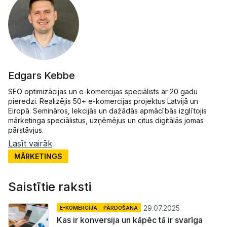
Edgars Kebbe
SEO optimizācijas un e-komercijas speciālists ar 20 gadu
pieredzi. Realizējis 50+ e-komercijas projektus Latvijā un
Eiropā. Semināros, lekcijās un dažādās apmācībās izglītojis
mārketinga speciālistus, uzņēmējus un citus digitālās jomas
pārstāvjus.
Lasīt vairāk
MĀRKETINGS
Saistītie raksti
29.07.2025
E-KOMERCIJA
PĀRDOŠANA
Kas ir konversija un kāpēc tā ir svarīga