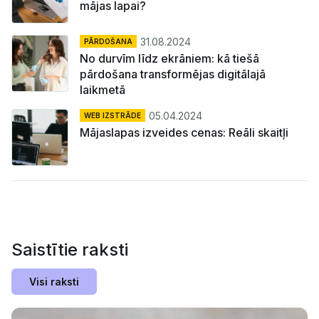
mājas lapai?
31.08.2024
PĀRDOŠANA
No durvīm līdz ekrāniem: kā tiešā
pārdošana transformējas digitālajā
laikmetā
05.04.2024
WEB IZSTRĀDE
Mājaslapas izveides cenas: Reāli skaitļi
Saistītie raksti
Visi raksti