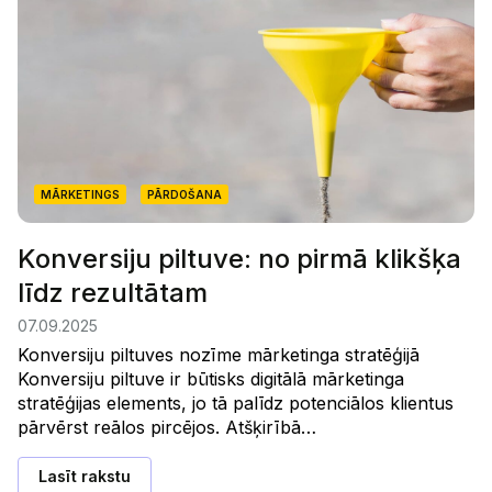
MĀRKETINGS
PĀRDOŠANA
Konversiju piltuve: no pirmā klikšķa
līdz rezultātam
07.09.2025
Konversiju piltuves nozīme mārketinga stratēģijā
Konversiju piltuve ir būtisks digitālā mārketinga
stratēģijas elements, jo tā palīdz potenciālos klientus
pārvērst reālos pircējos. Atšķirībā…
Lasīt rakstu