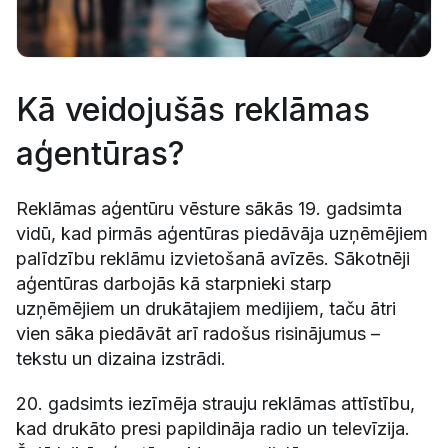
Kā veidojušās reklāmas
aģentūras?
Reklāmas aģentūru vēsture sākās 19. gadsimta
vidū, kad pirmās aģentūras piedāvāja uzņēmējiem
palīdzību reklāmu izvietošanā avīzēs. Sākotnēji
aģentūras darbojās kā starpnieki starp
uzņēmējiem un drukātajiem medijiem, taču ātri
vien sāka piedāvāt arī radošus risinājumus –
tekstu un dizaina izstrādi.
20. gadsimts iezīmēja strauju reklāmas attīstību,
kad drukāto presi papildināja radio un televīzija.