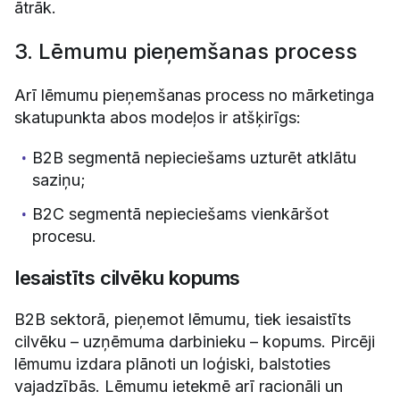
ātrāk.
3. Lēmumu pieņemšanas process
Arī lēmumu pieņemšanas process no mārketinga
skatupunkta abos modeļos ir atšķirīgs:
B2B segmentā nepieciešams uzturēt atklātu
saziņu;
B2C segmentā nepieciešams vienkāršot
procesu.
Iesaistīts cilvēku kopums
B2B sektorā, pieņemot lēmumu, tiek iesaistīts
cilvēku – uzņēmuma darbinieku – kopums. Pircēji
lēmumu izdara plānoti un loģiski, balstoties
vajadzībās. Lēmumu ietekmē arī racionāli un