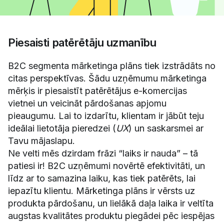
Piesaisti patērētāju uzmanību
B2C segmenta mārketinga plāns tiek izstrādāts no
citas perspektīvas. Šādu uzņēmumu mārketinga
mērķis ir piesaistīt patērētājus e-komercijas
vietnei un veicināt pārdošanas apjomu
pieaugumu. Lai to izdarītu, klientam ir jābūt teju
ideālai lietotāja pieredzei (
UX
) un saskarsmei ar
Tavu mājaslapu.
Ne velti mēs dzirdam frāzi “laiks ir nauda” – tā
patiesi ir! B2C uzņēmumi novērtē efektivitāti, un
līdz ar to samazina laiku, kas tiek patērēts, lai
iepazītu klientu. Mārketinga plāns ir vērsts uz
produkta pārdošanu, un lielākā daļa laika ir veltīta
augstas kvalitātes produktu piegādei pēc iespējas