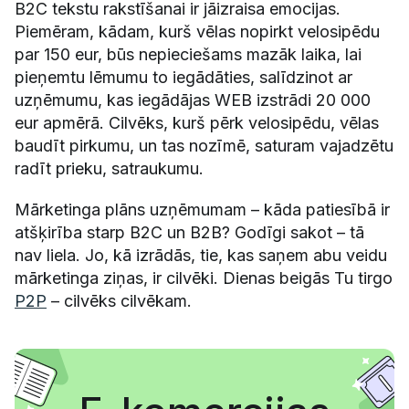
B2C tekstu rakstīšanai ir jāizraisa emocijas.
Piemēram, kādam, kurš vēlas nopirkt velosipēdu
par 150 eur, būs nepieciešams mazāk laika, lai
pieņemtu lēmumu to iegādāties, salīdzinot ar
uzņēmumu, kas iegādājas WEB izstrādi 20 000
eur apmērā. Cilvēks, kurš pērk velosipēdu, vēlas
baudīt pirkumu, un tas nozīmē, saturam vajadzētu
radīt prieku, satraukumu.
Mārketinga plāns uzņēmumam – kāda patiesībā ir
atšķirība starp B2C un B2B? Godīgi sakot – tā
nav liela. Jo, kā izrādās, tie, kas saņem abu veidu
mārketinga ziņas, ir cilvēki. Dienas beigās Tu tirgo
P2P
– cilvēks cilvēkam.