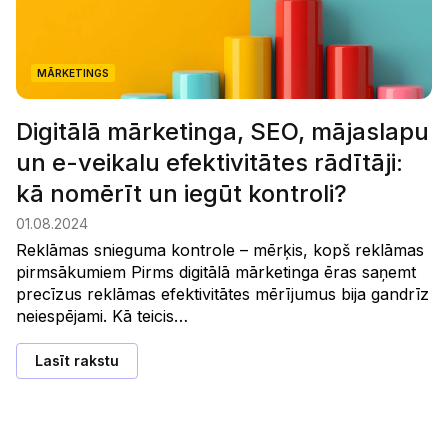
MĀRKETINGS
Digitālā mārketinga, SEO, mājaslapu
un e-veikalu efektivitātes rādītāji:
kā nomērīt un iegūt kontroli?
01.08.2024
Reklāmas snieguma kontrole – mērķis, kopš reklāmas
pirmsākumiem Pirms digitālā mārketinga ēras saņemt
precīzus reklāmas efektivitātes mērījumus bija gandrīz
neiespējami. Kā teicis…
Lasīt rakstu