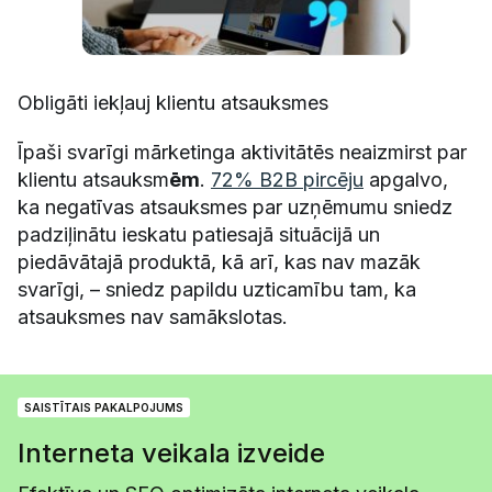
Obligāti iekļauj klientu atsauksmes
Īpaši svarīgi mārketinga aktivitātēs neaizmirst par
klientu atsauksm
ēm
.
72% B2B pircēju
apgalvo,
ka negatīvas atsauksmes par uzņēmumu sniedz
padziļinātu ieskatu patiesajā situācijā un
piedāvātajā produktā, kā arī, kas nav mazāk
svarīgi, – sniedz papildu uzticamību tam, ka
atsauksmes nav samākslotas.
SAISTĪTAIS PAKALPOJUMS
Interneta veikala izveide