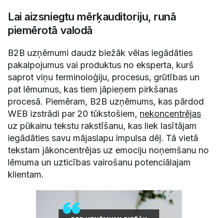
Lai aizsniegtu mērķauditoriju, runā
piemērotā valodā
B2B uzņēmumi daudz biežāk vēlas iegādāties
pakalpojumus vai produktus no eksperta, kurš
saprot viņu terminoloģiju, procesus, grūtības un
pat lēmumus, kas tiem jāpieņem pirkšanas
procesā. Piemēram, B2B uzņēmums, kas pārdod
WEB izstrādi par 20 tūkstošiem,
nekoncentrējas
uz pūkainu tekstu rakstīšanu, kas liek lasītājam
iegādāties savu mājaslapu impulsa dēļ. Tā vietā
tekstam jākoncentrējas uz emociju noņemšanu no
lēmuma un uzticības vairošanu potenciālajam
klientam.