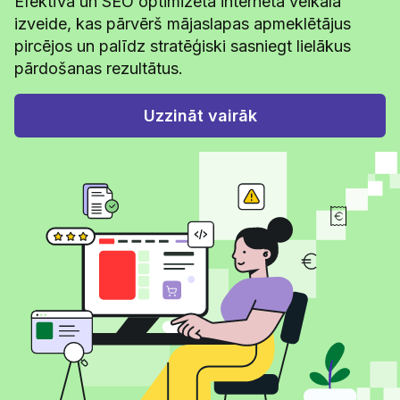
Efektīva un SEO optimizēta interneta veikala
izveide, kas pārvērš mājaslapas apmeklētājus
pircējos un palīdz stratēģiski sasniegt lielākus
pārdošanas rezultātus.
Uzzināt vairāk