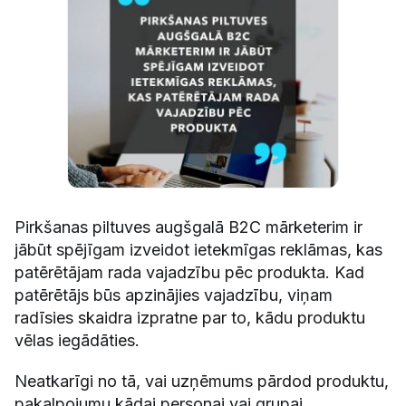
Pirkšanas piltuves augšgalā B2C mārketerim ir
jābūt spējīgam izveidot ietekmīgas reklāmas, kas
patērētājam rada vajadzību pēc produkta. Kad
patērētājs būs apzinājies vajadzību, viņam
radīsies skaidra izpratne par to, kādu produktu
vēlas iegādāties.
Neatkarīgi no tā, vai uzņēmums pārdod produktu,
pakalpojumu kādai personai vai grupai,