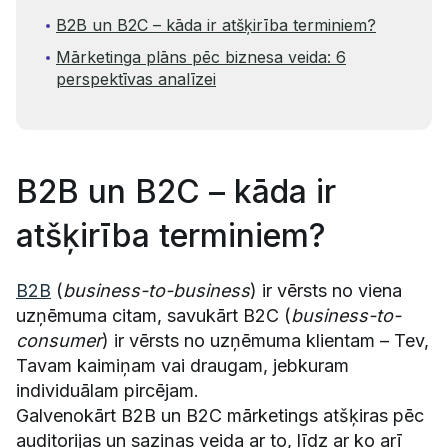
B2B un B2C – kāda ir atšķirība terminiem?
Mārketinga plāns pēc biznesa veida: 6
perspektīvas analīzei
B2B un B2C – kāda ir
atšķirība terminiem?
B2B
(
business-to-business
) ir vērsts no viena
uzņēmuma citam, savukārt B2C (
business-to-
consumer
) ir vērsts no uzņēmuma klientam – Tev,
Tavam kaimiņam vai draugam, jebkuram
individuālam pircējam.
Galvenokārt B2B un B2C mārketings atšķiras pēc
auditorijas un saziņas veida ar to, līdz ar ko arī