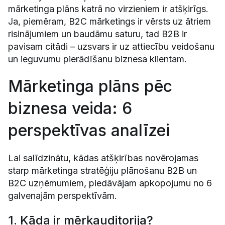
mārketinga plāns katrā no virzieniem ir atšķirīgs.
Ja, piemēram, B2C mārketings ir vērsts uz ātriem
risinājumiem un baudāmu saturu, tad B2B ir
pavisam citādi – uzsvars ir uz attiecību veidošanu
un ieguvumu pierādīšanu biznesa klientam.
Mārketinga plāns pēc
biznesa veida: 6
perspektīvas analīzei
Lai salīdzinātu, kādas atšķirības novērojamas
starp mārketinga stratēģiju plānošanu B2B un
B2C uzņēmumiem, piedāvājam apkopojumu no 6
galvenajām perspektīvām.
1. Kāda ir mērķauditorija?