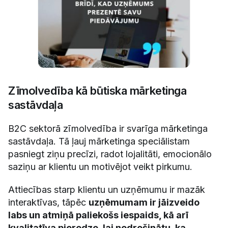
Zīmolvedība kā būtiska mārketinga
sastāvdaļa
B2C sektorā zīmolvedība ir svarīga mārketinga
sastāvdaļa. Tā ļauj mārketinga speciālistam
pasniegt ziņu precīzi, radot lojalitāti, emocionālo
saziņu ar klientu un motivējot veikt pirkumu.
Attiecības starp klientu un uzņēmumu ir mazāk
interaktīvas, tāpēc
uzņēmumam ir jāizveido
labs un atmiņā paliekošs iespaids, kā arī
kvalitatīva pieredze, lai nodrošinātu, ka