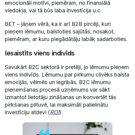
emocionāli motīvi, piemēram, no finansiālā
viedokļa, vai tā būs laba investīcija u.c.
BET – jāņem vērā, ka ir arī B2B pircēji, kuri
pieņem lēmumu, balstoties sajūtās, nosakot,
piemēram, ar kuru piegādātāju labāk sadarboties.
Iesaistīts viens indivīds
Savukārt B2C sektorā ir pretēji, jo lēmumu pieņem
viens indivīds. Lēmumu par pirkumu cilvēks balsta
emocijās, vēlmēs un iegribās. B2C lēmumu
pieņemšanas procesā uzņēmums var sākt
izmantot lietotāju zināšanas un konvertēt tās
pirkšanas piltuvē, lai maksimāli palielinātu
investīciju atdevi (
ROI
).