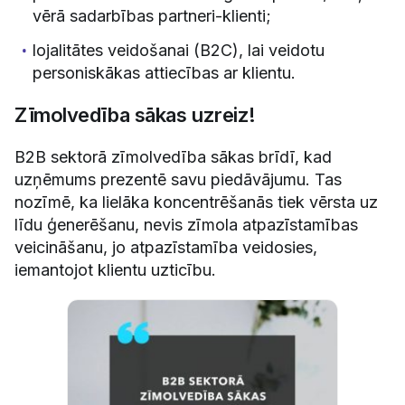
vērā sadarbības partneri-klienti;
lojalitātes veidošanai (B2C), lai veidotu
personiskākas attiecības ar klientu.
Zīmolvedība sākas uzreiz!
B2B sektorā zīmolvedība sākas brīdī, kad
uzņēmums prezentē savu piedāvājumu. Tas
nozīmē, ka lielāka koncentrēšanās tiek vērsta uz
līdu ģenerēšanu, nevis zīmola atpazīstamības
veicināšanu, jo atpazīstamība veidosies,
iemantojot klientu uzticību.