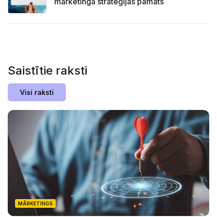
mārketinga stratēģijas pamats
Saistītie raksti
Visi raksti
MĀRKETINGS