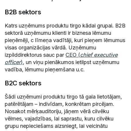
B2B sektors
Katrs uzņēmums produktu tirgo kādai grupai. B2B
sektorā uzņēmumu klienti ir biznesa lēmumu
pieņēmēji, c līmeņa vadītāji, kuri pieņem lēmumus
visas organizācijas vārdā. Uzņēmumu
izpilddirektorus sauc par
CEO (
chief executive
officer
)
, un viņu pienākumos ietilpst uzņēmumu
vadība, lēmumu pieņemšana u.c.
B2C sektors
Šādi uzņēmumi produktu tirgo tā gala lietotājam,
patērētājam – indivīdam, konkrētam pircējam.
Nosakot mērķauditoriju, jāņem vērā cilvēku
vēlmes, vajadzības, lai saprastu, kuru cilvēku
grupu nepieciešams aizsniegt, lai veicinātu