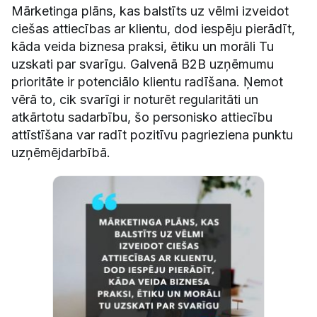
Mārketinga plāns, kas balstīts uz vēlmi izveidot
ciešas attiecības ar klientu, dod iespēju pierādīt,
kāda veida biznesa praksi, ētiku un morāli Tu
uzskati par svarīgu. Galvenā B2B uzņēmumu
prioritāte ir potenciālo klientu radīšana. Ņemot
vērā to, cik svarīgi ir noturēt regularitāti un
atkārtotu sadarbību, šo personisko attiecību
attīstīšana var radīt pozitīvu pagrieziena punktu
uzņēmējdarbībā.