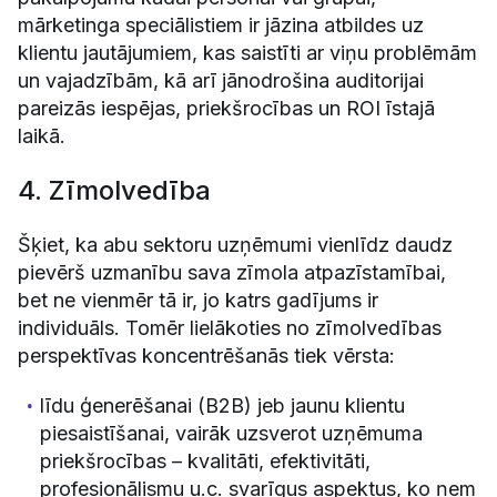
mārketinga speciālistiem ir jāzina atbildes uz
klientu jautājumiem, kas saistīti ar viņu problēmām
un vajadzībām, kā arī jānodrošina auditorijai
pareizās iespējas, priekšrocības un ROI īstajā
laikā.
4. Zīmolvedība
Šķiet, ka abu sektoru uzņēmumi vienlīdz daudz
pievērš uzmanību sava zīmola atpazīstamībai,
bet ne vienmēr tā ir, jo katrs gadījums ir
individuāls. Tomēr lielākoties no zīmolvedības
perspektīvas koncentrēšanās tiek vērsta:
līdu ģenerēšanai (B2B) jeb jaunu klientu
piesaistīšanai, vairāk uzsverot uzņēmuma
priekšrocības – kvalitāti, efektivitāti,
profesionālismu u.c. svarīgus aspektus, ko ņem