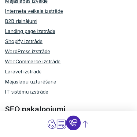
Mājaslapas izveide
Interneta veikala izstrāde
B2B risinājumi
Landing page izstrāde
Shopify izstrāde
WordPress izstrāde
WooCommerce izstrāde
Laravel izstrāde
Mājaslapu uzturēšana
IT sistēmu izstrāde
SEO pakalpojumi
SEO optimizācija
SEO audits