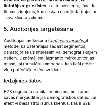
lietotājs atgriezīsies
. Lai to sasniegtu, jāveido
ticams ziņojums, kas saskan un mijiedarbojas ar
Tava klienta vēlmēm.
5. Auditorijas targetēšana
Auditorijas mērķēšana (
audience targeting
) ir
metode, kā patērētājus sadalīt segmentos,
pamatojoties uz interesēm vai demogrāfiskajiem
datiem. Uzņēmējiem jāizmanto mērķauditorijas
atlase, lai formulētu kampaņas, kas tieši atbilst
viņu patērētāju dzīvesveidam.
Iedziļinies datos
B2B segmentā noteikti nepieciešams izprast
savas mērķauditorijas demogrāfiskos datus. Lai
efektīvi piesaistītu jaunus klientus, kas ir B2B