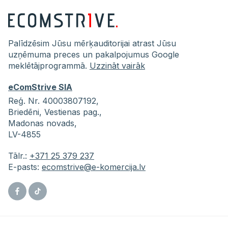
Palīdzēsim Jūsu mērķauditorijai atrast Jūsu
uzņēmuma preces un pakalpojumus Google
meklētājprogrammā.
Uzzināt vairāk
eComStrive SIA
Reģ. Nr. 40003807192,
Briedēni,
Vestienas pag.,
Madonas novads,
LV-4855
Tālr.:
+371 25 379 237
E-pasts:
ecomstrive@e-komercija.lv
Facebook
Tiktok