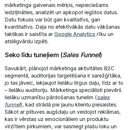
mārketinga galvenais mērķis, nepieciešams
iedziļināties, analizēt un apkopot iegūtos datus.
Datu fokuss var būt gan kvalitatīvs, gan
kvantitatīvs. Daļa no efektīvākās datu vākšanas
taktikas ir saistīta ar
Google Analytics
rīku un
atslēgvārdu izpēti.
Seko līdu tuneļiem (
Sales Funnel
)
Savukārt, plānojot mārketinga aktivitātes B2C
segmentā, auditorijas targetēšana ir sarežģītāka,
jo tas jāveic, iekļaujot lielāku tirgus daļu, līdz ar to
– lielāku auditoriju. Mārketinga speciālisti pievērš
lielāku uzmanību pārdošanas tunelim (
sales
funnel
), kad strādā pie jaunu klientu piesaistes.
Sākot ar piltuves augšdaļu un veidojot reklāmas,
kas ir vērstas uz emocionāliem un produktu
virzītiem pirkumiem, var sasniegt plašu loku un