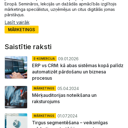
Eiropā. Semināros, lekcijās un dažādās apmācībās izglītojis
mārketinga speciālistus, uzņēmējus un citus digitālās jomas
pārstāvjus.
Lasīt vairāk
MĀRKETINGS
Saistītie raksti
09.01.2026
E-KOMERCIJA
ERP vs CRM: kā abas sistēmas kopā palīdz
automatizēt pārdošanu un biznesa
procesus
05.04.2024
MĀRKETINGS
Mērķauditorijas noteikšana un
raksturojums
01.07.2024
MĀRKETINGS
Tirgus segmentēšana – veiksmīgas