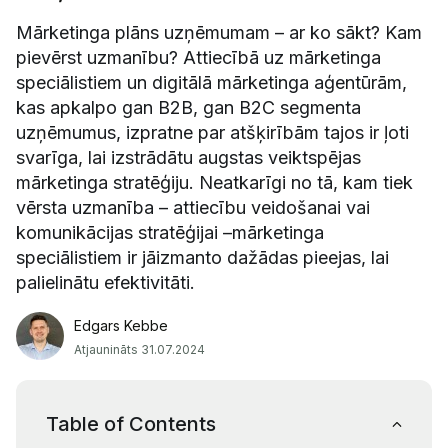
Mārketinga plāns uzņēmumam – ar ko sākt? Kam
pievērst uzmanību? Attiecībā uz mārketinga
speciālistiem un digitālā mārketinga aģentūrām,
kas apkalpo gan B2B, gan B2C segmenta
uzņēmumus, izpratne par atšķirībām tajos ir ļoti
svarīga, lai izstrādātu augstas veiktspējas
mārketinga stratēģiju. Neatkarīgi no tā, kam tiek
vērsta uzmanība – attiecību veidošanai vai
komunikācijas stratēģijai –mārketinga
speciālistiem ir jāizmanto dažādas pieejas, lai
palielinātu efektivitāti.
Edgars Kebbe
Atjaunināts 31.07.2024
Table of Contents