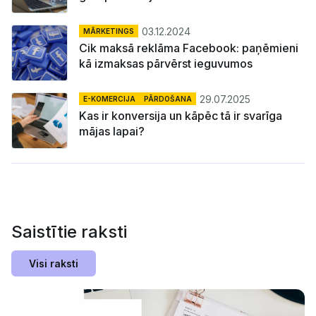
03.12.2024
MĀRKETINGS
Cik maksā reklāma Facebook: paņēmieni
kā izmaksas pārvērst ieguvumos
29.07.2025
E-KOMERCIJA
PĀRDOŠANA
Kas ir konversija un kāpēc tā ir svarīga
mājas lapai?
Saistītie raksti
Visi raksti