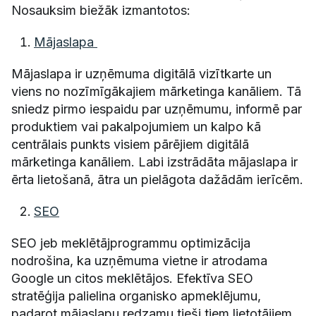
Nosauksim biežāk izmantotos:
Mājaslapa
Mājaslapa ir uzņēmuma digitālā vizītkarte un
viens no nozīmīgākajiem mārketinga kanāliem. Tā
sniedz pirmo iespaidu par uzņēmumu, informē par
produktiem vai pakalpojumiem un kalpo kā
centrālais punkts visiem pārējiem digitālā
mārketinga kanāliem. Labi izstrādāta mājaslapa ir
ērta lietošanā, ātra un pielāgota dažādām ierīcēm.
SEO
SEO jeb meklētājprogrammu optimizācija
nodrošina, ka uzņēmuma vietne ir atrodama
Google un citos meklētājos. Efektīva SEO
stratēģija palielina organisko apmeklējumu,
padarot mājaslapu redzamu tieši tiem lietotājiem,