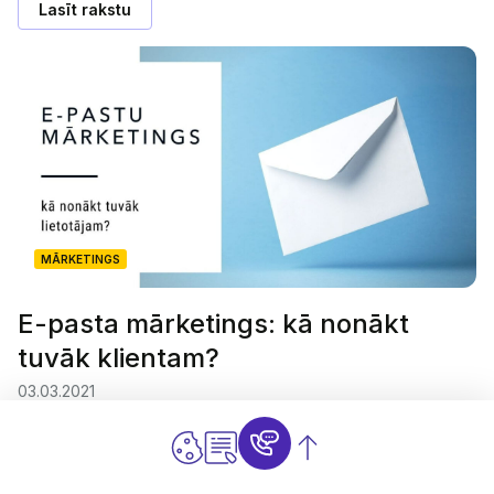
Lasīt rakstu
MĀRKETINGS
E-pasta mārketings: kā nonākt
tuvāk klientam?
03.03.2021
E-pasta mārketings nav miris! Tas joprojām darbojas
un ir vērā ņemams mārketinga veids, ja tā potenciālu
izmanto pareizi! Ikdienā pareiza resursu
izmantošana…