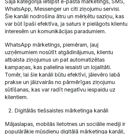
Šajā kategorijā ietilpst e-pasta mārketings, SMS,
WhatsApp, Messenger un citi ziņojumu servisi.
Šie kanāli nodrošina ātru un mērķētu saziņu, kas
var būt īpaši efektīva, ja saturs ir pielāgots klientu
interesēm un komunikācijas paradumiem.
WhatsApp mārketings, piemēram, ļauj
uzņēmumiem nosūtīt atgādinājumus, klientu
atbalsta ziņojumus un pat automatizētas
kampaņas, kas palielina iesaisti un lojalitāti.
Tomēr, lai šie kanāli būtu efektīvi, jāievēro labā
prakse un jāizvairās no pārmērīgas ziņojumu
sūtīšanas, kas var radīt negatīvu iespaidu uz
klientiem.
Digitālās tiešsaistes mārketinga kanāli
Mājaslapas, mobilās lietotnes un sociālie mediji ir
populārākie mūsdienu digitālā mārketinga kanāli,