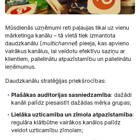
Mūsdienās uzņēmumi reti paļaujas tikai uz vienu
mārketinga kanālu – tā vietā tiek izmantota
daudzkanālu (
multichannel
) pieeja, kas apvieno
vairākus kanālus, lai veidotu efektīvu saziņu ar
klientiem, palielinātu atpazīstamību un palielinātu
ieņēmumus.
Daudzkanālu stratēģijas priekšrocības:
Plašākas auditorijas sasniedzamība
: dažādi
kanāli palīdz piesaistīt dažādas mērķa grupas;
Lielāka uzticamība un zīmola atpazīstamība
:
regulāra klātbūtne vairākos kanālos palīdz
veidot uzticamību zīmolam;