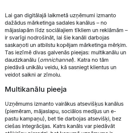
Lai gan digitālajā laikmetā uzņēmumi izmanto
dažādus mārketinga sadales kanālus – no
mājaslapām līdz sociālajiem tīkliem un reklāmām –
ir svarīgi nodrošināt, lai šie kanāli darbojas
saskaņoti un atbilstu kopējam mārketinga mērķim.
Tas iezīmē divas galvenās pieejas: multikanālu un
daudzkanālu (
omnichannel
). Katra no tām
piedāvā unikālu veidu, kā sasniegt klientus un
veidot saikni ar zīmolu.
Multikanālu pieeja
Uzņēmums izmanto vairākus atsevišķus kanālus
(piemēram, mājaslapu, sociālos medijus un e-
pastu kampaņu), bet tie darbojas atsevišķi, bez
ciešas integrācijas. Katrs kanāls var piedāvāt