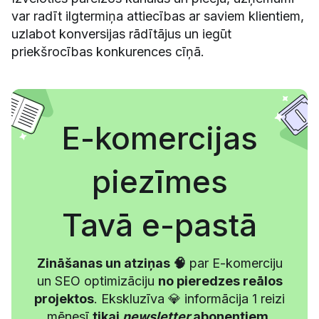
var radīt ilgtermiņa attiecības ar saviem klientiem,
uzlabot konversijas rādītājus un iegūt
priekšrocības konkurences cīņā.
E-komercijas
piezīmes
Tavā e-pastā
Zināšanas un atziņas 🧠
par E-komerciju
un SEO optimizāciju
no pieredzes reālos
projektos
. Ekskluzīva 💎 informācija 1 reizi
mēnesī
tikai
newsletter
abonentiem
.