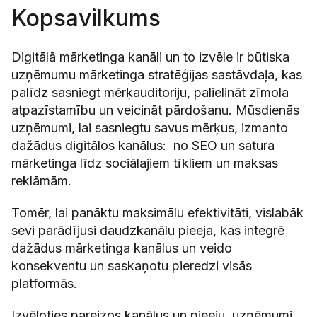
Kopsavilkums
Digitālā mārketinga kanāli un to izvēle ir būtiska
uzņēmumu mārketinga stratēģijas sastāvdaļa, kas
palīdz sasniegt mērķauditoriju, palielināt zīmola
atpazīstamību un veicināt pārdošanu. Mūsdienās
uzņēmumi, lai sasniegtu savus mērķus, izmanto
dažādus digitālos kanālus: no SEO un satura
mārketinga līdz sociālajiem tīkliem un maksas
reklāmām.
Tomēr, lai panāktu maksimālu efektivitāti, vislabāk
sevi parādījusi daudzkanālu pieeja, kas integrē
dažādus mārketinga kanālus un veido
konsekventu un saskaņotu pieredzi visās
platformās.
Izvēloties pareizos kanālus un pieeju, uzņēmumi