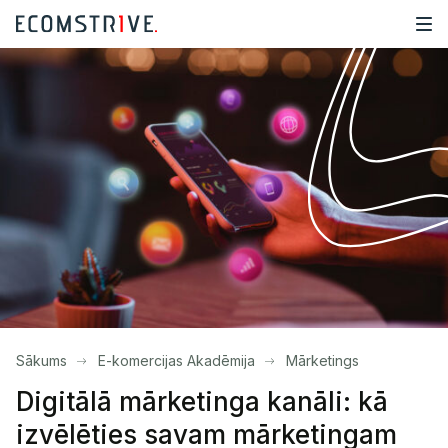
Sākums
E-komercijas Akadēmija
Mārketings
Digitālā mārketinga kanāli: kā
izvēlēties savam mārketingam