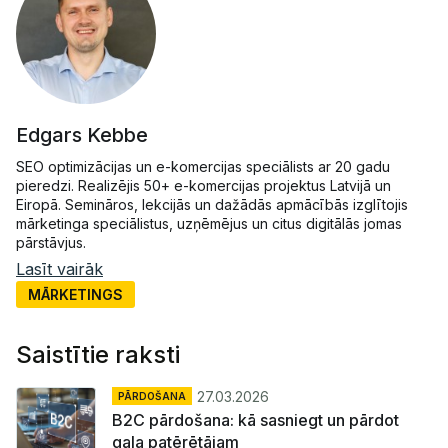
Edgars Kebbe
SEO optimizācijas un e-komercijas speciālists ar 20 gadu
pieredzi. Realizējis 50+ e-komercijas projektus Latvijā un
Eiropā. Semināros, lekcijās un dažādās apmācībās izglītojis
mārketinga speciālistus, uzņēmējus un citus digitālās jomas
pārstāvjus.
Lasīt vairāk
MĀRKETINGS
Saistītie raksti
27.03.2026
PĀRDOŠANA
B2C pārdošana: kā sasniegt un pārdot
gala patērētājam