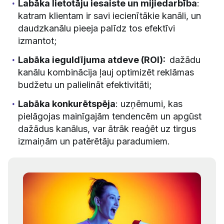
Labāka lietotāju iesaiste un mijiedarbība
:
katram klientam ir savi iecienītākie kanāli, un
daudzkanālu pieeja palīdz tos efektīvi
izmantot;
Labāka ieguldījuma atdeve (ROI):
dažādu
kanālu kombinācija ļauj optimizēt reklāmas
budžetu un palielināt efektivitāti;
Labāka konkurētspēja
: uzņēmumi, kas
pielāgojas mainīgajām tendencēm un apgūst
dažādus kanālus, var ātrāk reaģēt uz tirgus
izmaiņām un patērētāju paradumiem.