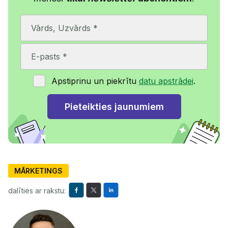
Apstiprinu un piekrītu
datu apstrādei
.
MĀRKETINGS
dalīties ar rakstu: