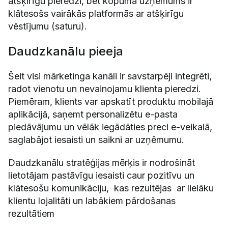
atšķirīgu pieredzi, bet kopumā uzņēmums ir
klātesošs vairākās platformās ar atšķirīgu
vēstījumu (saturu).
Daudzkanālu pieeja
Šeit visi mārketinga kanāli ir savstarpēji integrēti,
radot vienotu un nevainojamu klienta pieredzi.
Piemēram, klients var apskatīt produktu mobilajā
aplikācijā, saņemt personalizētu e-pasta
piedāvājumu un vēlāk iegādāties preci e-veikalā,
saglabājot iesaisti un saikni ar uzņēmumu.
Daudzkanālu stratēģijas mērķis ir nodrošināt
lietotājam pastāvīgu iesaisti caur pozitīvu un
klātesošu komunikāciju, kas rezultējas ar lielāku
klientu lojalitāti un labākiem pārdošanas
rezultātiem