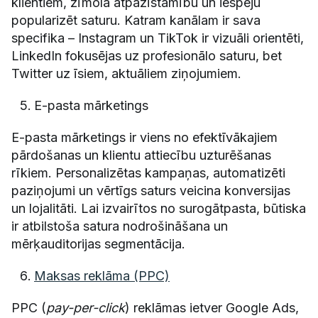
klientiem, zīmola atpazīstamību un iespēju
popularizēt saturu. Katram kanālam ir sava
specifika – Instagram un TikTok ir vizuāli orientēti,
LinkedIn fokusējas uz profesionālo saturu, bet
Twitter uz īsiem, aktuāliem ziņojumiem.
E-pasta mārketings
E-pasta mārketings ir viens no efektīvākajiem
pārdošanas un klientu attiecību uzturēšanas
rīkiem. Personalizētas kampaņas, automatizēti
paziņojumi un vērtīgs saturs veicina konversijas
un lojalitāti. Lai izvairītos no surogātpasta, būtiska
ir atbilstoša satura nodrošināšana un
mērķauditorijas segmentācija.
Maksas reklāma (PPC)
PPC (
pay-per-click
) reklāmas ietver Google Ads,