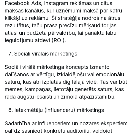
Facebook Ads, Instagram reklāmas un citus
maksas kanālus, kur uzņēmumi maksā par katru
klikšķi uz reklāmu. Šī stratēģija nodrošina ātrus
rezultātus, taču prasa precīzu mērķauditorijas
atlasi un budžeta pārvaldību, lai panāktu labu
ieguldījumu atdevi (ROI).
Sociāli virālais mārketings
Sociāli virālā mārketinga koncepts izmanto
dalīšanos ar vērtīgu, izklaidējošu vai emocionālu
saturu, kas ātri izplatās digitālajā vidē. Tās var būt
memes, kampaņas, lietotāju ģenerēts saturs, kas
rada augstu iesaisti un zīmola atpazīstamību.
Ietekmētāju (influenceru) mārketings
Sadarbība ar influenceriem un nozares ekspertiem
palīdz sasniegt konkrētu auditoriju, veidojot