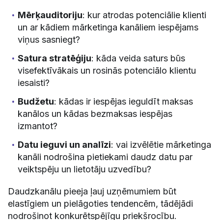
Mērķauditoriju
: kur atrodas potenciālie klienti
un ar kādiem mārketinga kanāliem iespējams
viņus sasniegt?
Satura stratēģiju
: kāda veida saturs būs
visefektīvākais un rosinās potenciālo klientu
iesaisti?
Budžetu
: kādas ir iespējas ieguldīt maksas
kanālos un kādas bezmaksas iespējas
izmantot?
Datu ieguvi un analīzi
: vai izvēlētie mārketinga
kanāli nodrošina pietiekami daudz datu par
veiktspēju un lietotāju uzvedību?
Daudzkanālu pieeja ļauj uzņēmumiem būt
elastīgiem un pielāgoties tendencēm, tādējādi
nodrošinot konkurētspējīgu priekšrocību.