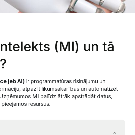
ntelekts (MI) un tā
ā?
nce jeb AI)
ir programmatūras risinājumu un
ormāciju, atpazīt likumsakarības un automatizēt
. Uzņēmumos MI palīdz ātrāk apstrādāt datus,
 pieejamos resursus.