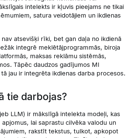
gais intelekts ir kļuvis pieejams ne tikai
zņēmumiem, satura veidotājiem un ikdienas
s nav atsevišķi rīki, bet gan daļa no ikdienā
iežāk integrē meklētājprogrammās, biroja
latformās, maksas reklāmu sistēmās,
ājumos. Tāpēc daudzos gadījumos MI
 tā jau ir integrēta ikdienas darba procesos.
ā tie darbojas?
b LLM) ir mākslīgā intelekta modeļi, kas
u apjomus, lai saprastu cilvēka valodu un
tājumiem, rakstīt tekstus, tulkot, apkopot