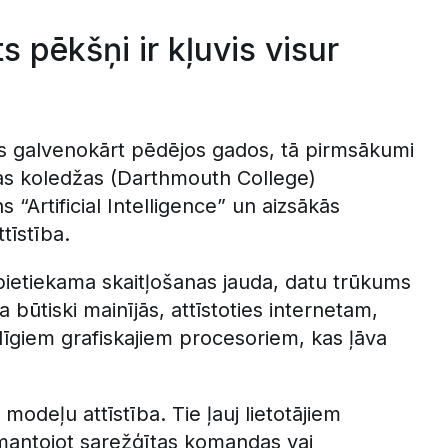
s pēkšņi ir kļuvis visur
āts galvenokārt pēdējos gados, tā pirmsākumi
as koledžas (Darthmouth College)
s “Artificial Intelligence” un aizsākās
tīstība.
pietiekama skaitļošanas jauda, datu trūkums
 būtiski mainījās, attīstoties internetam,
giem grafiskajiem procesoriem, kas ļāva
modeļu attīstība. Tie ļauj lietotājiem
zmantojot sarežģītas komandas vai