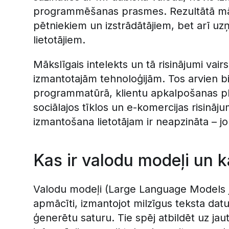
programmēšanas prasmes. Rezultātā mākslī
pētniekiem un izstrādātājiem, bet arī u
lietotājiem.
Mākslīgais intelekts un tā risinājumi vair
izmantotajām tehnoloģijām. Tos arvien b
programmatūrā, klientu apkalpošanas p
sociālajos tīklos un e-komercijas risin
izmantošana lietotājam ir neapzināta – jo
Kas ir valodu modeļi un k
Valodu modeļi (Large Language Models je
apmācīti, izmantojot milzīgus teksta dat
ģenerētu saturu. Tie spēj atbildēt uz jau