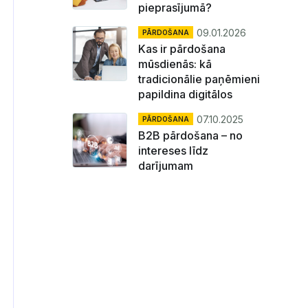
pieprasījumā?
09.01.2026
PĀRDOŠANA
Kas ir pārdošana
mūsdienās: kā
tradicionālie paņēmieni
papildina digitālos
07.10.2025
PĀRDOŠANA
B2B pārdošana – no
intereses līdz
darījumam