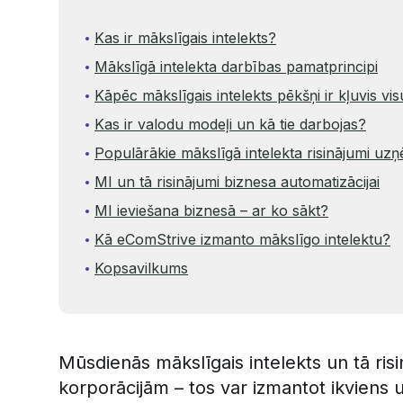
Kas ir mākslīgais intelekts?
Mākslīgā intelekta darbības pamatprincipi
Kāpēc mākslīgais intelekts pēkšņi ir kļuvis vi
Kas ir valodu modeļi un kā tie darbojas?
Populārākie mākslīgā intelekta risinājumi u
MI un tā risinājumi biznesa automatizācijai
MI ieviešana biznesā – ar ko sākt?
Kā eComStrive izmanto mākslīgo intelektu?
Kopsavilkums
Mūsdienās mākslīgais intelekts un tā risin
korporācijām – tos var izmantot ikviens 