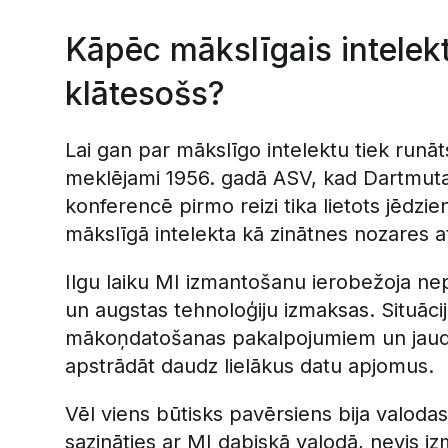
Kāpēc mākslīgais intelekt
klātesošs?
Lai gan par mākslīgo intelektu tiek run
meklējami 1956. gadā ASV, kad Dartmut
konferencē pirmo reizi tika lietots jēdzien
mākslīgā intelekta kā zinātnes nozares at
Ilgu laiku MI izmantošanu ierobežoja ne
un augstas tehnoloģiju izmaksas. Situācija
mākoņdatošanas pakalpojumiem un jaudī
apstrādāt daudz lielākus datu apjomus.
Vēl viens būtisks pavērsiens bija valodas 
sazināties ar MI dabiskā valodā, nevis i