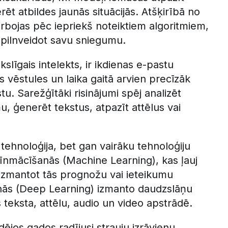
ēt atbildes jaunās situācijās. Atšķirībā no
bojas pēc iepriekš noteiktiem algoritmiem,
 pilnveidot savu sniegumu.
īgais intelekts, ir ikdienas e-pastu
s vēstules un laika gaitā arvien precīzāk
u. Sarežģītāki risinājumi spēj analizēt
, ģenerēt tekstus, atpazīt attēlus vai
tehnoloģija, bet gan vairāku tehnoloģiju
nmācīšanās (Machine Learning), kas ļauj
 izmantot tās prognožu vai ieteikumu
nās (Deep Learning) izmanto daudzslāņu
s teksta, attēlu, audio un video apstrādē.
ējos gados radījusi strauju izrāvienu