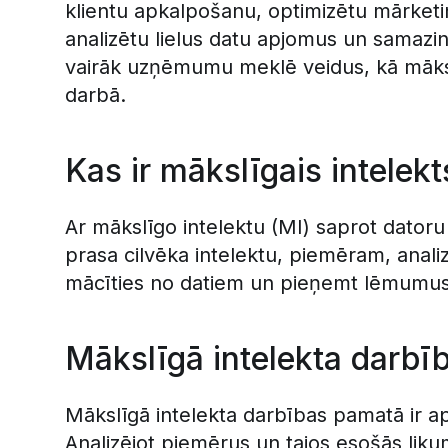
klientu apkalpošanu, optimizētu mārketin
analizētu lielus datu apjomus un samazi
vairāk uzņēmumu meklē veidus, kā mākslī
darbā.
Kas ir mākslīgais intelekt
Ar mākslīgo intelektu (MI) saprot dator
prasa cilvēka intelektu, piemēram, analiz
mācīties no datiem un pieņemt lēmumus
Mākslīgā intelekta darbī
Mākslīgā intelekta darbības pamatā ir a
Analizējot piemērus un tajos esošās lik