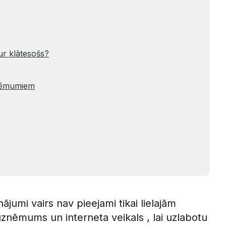
sur klātesošs?
zņēmumiem
ājumi vairs nav pieejami tikai lielajām
uznēmums un interneta veikals , lai uzlabotu