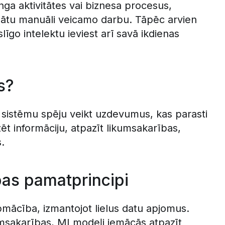
ga aktivitātes vai biznesa procesus,
nātu manuāli veicamo darbu. Tāpēc arvien
go intelektu ieviest arī savā ikdienas
s?
u sistēmu spēju veikt uzdevumus, kas parasti
ēt informāciju, atpazīt likumsakarības,
.
bas pamatprincipi
pmācība, izmantojot lielus datu apjomus.
umsakarības, MI modeļi iemācās atpazīt