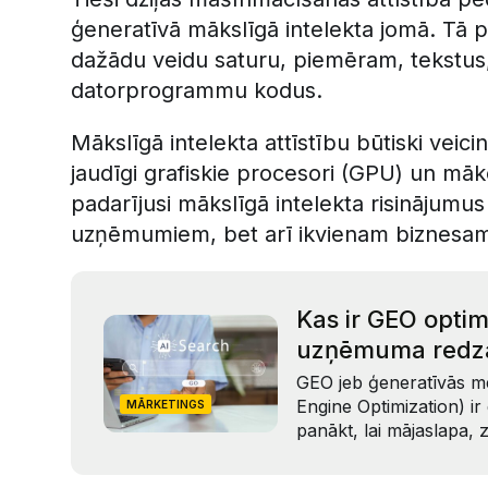
ģeneratīvā mākslīgā intelekta jomā. Tā 
dažādu veidu saturu, piemēram, tekstus, 
datorprogrammu kodus.
Mākslīgā intelekta attīstību būtiski veicin
jaudīgi grafiskie procesori (GPU) un mā
padarījusi mākslīgā intelekta risinājumus
uzņēmumiem, bet arī ikvienam biznesa
Kas ir GEO optim
uzņēmuma redz
GEO jeb ģeneratīvās me
Engine Optimization) ir 
MĀRKETINGS
panākt, lai mājaslapa,