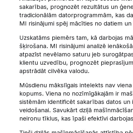
sakarības, prognozēt rezultātus un ģener
tradicionālām datorprogrammām, kas dar
MI risinājumi spēj mācīties no datiem un
Uzskatāms piemērs tam, kā darbojas māksl
šķirošana. MI risinājumi analizē ienākošā
atpazīst nevēlamo saturu jeb surogātpast
klientu uzvedību, prognozēt pieprasījumu
apstrādāt cilvēka valodu.
Mūsdienu mākslīgais intelekts nav viena 
kopums. Viena no nozīmīgākajām ir mašī
sistēmām identificēt sakarības datos un
veidošanai. Savukārt dziļā mašīnmācīša
neironu tīklus, kas īpaši efektīvi darboja
Tieši dziļās mašīnmācīšanās attīstība pēd