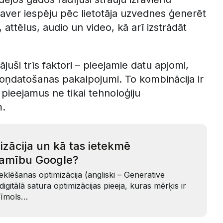
paver iespēju pēc lietotāja uzvednes ģenerēt
attēlus, audio un video, kā arī izstrādāt
ājuši trīs faktori – pieejamie datu apjomi,
koņdatošanas pakalpojumi. To kombinācija ir
 pieejamus ne tikai tehnoloģiju
m.
izācija un kā tas ietekmē
amību Google?
klēšanas optimizācija (angliski – Generative
digitālā satura optimizācijas pieeja, kuras mērķis ir
 zīmols…