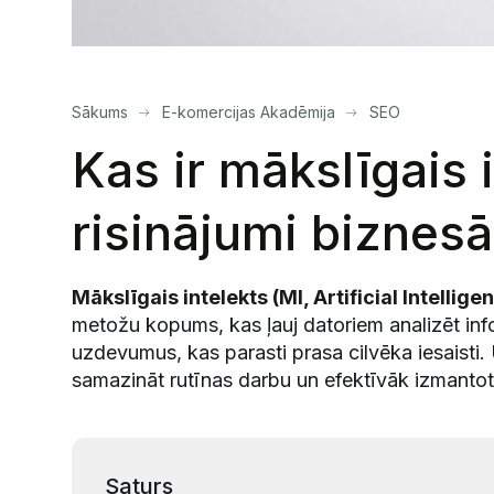
Sākums
E-komercijas Akadēmija
SEO
Kas ir mākslīgais i
risinājumi biznes
Mākslīgais intelekts (MI, Artificial Intellige
metožu kopums, kas ļauj datoriem analizēt inf
uzdevumus, kas parasti prasa cilvēka iesaisti
samazināt rutīnas darbu un efektīvāk izmantot
Saturs