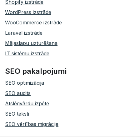
Shopify izstrāde
WordPress izstrāde
WooCommerce izstrāde
Laravel izstrāde
Mājaslapu uzturēšana
IT sistēmu izstrāde
SEO pakalpojumi
SEO optimizācija
SEO audits
Atslēgvārdu izpēte
SEO teksti
SEO vērtības migrācija