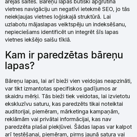
ārējās saitēs. Bāreņu lapas būtiski apgrūtina
vietnes navigāciju un negatīvi ietekmē SEO, jo tās
neiekļaujas vietnes loģiskajā struktūrā. Lai
uzlabotu mājaslapas veiktspēju un indeksēšanu,
nepieciešams identificēt un integrēt šīs lapas
vietnes iekšējo saišu tīklā.
Kam ir paredzētas bāreņu
lapas?
Bāreņu lapas, lai arī bieži vien veidojas neapzināti,
var tikt izmantotas specifiskos gadījumos ar
skaidru mērķi. Tās bieži tiek veidotas, lai izvietotu
ekskluzīvu saturu, kas paredzēts tikai noteiktai
auditorijai, piemēram, mārketinga kampaņām,
reklāmām vai privātai informācijai, kas nav
paredzēta plašai piekļūvei. Šādas lapas var kalpot
arī testēšanai, piemēram, pirms jaunā satura vai