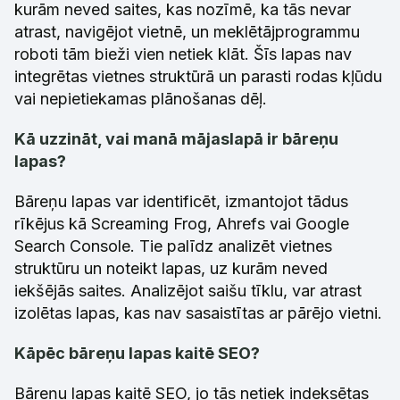
kurām neved saites, kas nozīmē, ka tās nevar
atrast, navigējot vietnē, un meklētājprogrammu
roboti tām bieži vien netiek klāt. Šīs lapas nav
integrētas vietnes struktūrā un parasti rodas kļūdu
vai nepietiekamas plānošanas dēļ.
Kā uzzināt, vai manā mājaslapā ir bāreņu
lapas?
Bāreņu lapas var identificēt, izmantojot tādus
rīkējus kā Screaming Frog, Ahrefs vai Google
Search Console. Tie palīdz analizēt vietnes
struktūru un noteikt lapas, uz kurām neved
iekšējās saites. Analizējot saišu tīklu, var atrast
izolētas lapas, kas nav sasaistītas ar pārējo vietni.
Kāpēc bāreņu lapas kaitē SEO?
Bāreņu lapas kaitē SEO, jo tās netiek indeksētas