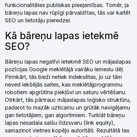
funkcionalitātes publiskas pieejamības. Tomēr, ja
bāreņu lapas nav rūpīgi pārvaldītas, tās var kaitēt
SEO un lietotāju pieredzei.
Kā bāreņu lapas ietekmē
SEO?
Bāreņu lapas negatīvi ietekmē SEO un mājaslapas
pozīcijas Google meklētājā vairāku iemeslu dēļ.
Pirmkārt, tās bieži netiek indeksētas, jo uz tām
neved iekšējās saites, kas meklētājprogrammu
robotiem apgrūtina piekļūvi un saturu vērtēšanu.
Otrkārt, tās pārtrauc mājaslapas loģisko struktūru,
padarot to mazāk uzticamu un grūtāk navigējamu
gan lietotājiem, gan algoritmiem. Turklāt bāreņu
lapas nesadala saišu līdzsvaru (link equity),
samazinot vietnes kopējo autoritāti. Rezultātā tas