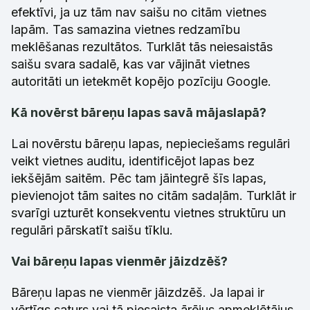
efektīvi, ja uz tām nav saišu no citām vietnes
lapām. Tas samazina vietnes redzamību
meklēšanas rezultātos. Turklāt tās neiesaistās
saišu svara sadalē, kas var vājināt vietnes
autoritāti un ietekmēt kopējo pozīciju Google.
Kā novērst bāreņu lapas savā mājaslapā?
Lai novērstu bāreņu lapas, nepieciešams regulāri
veikt vietnes auditu, identificējot lapas bez
iekšējām saitēm. Pēc tam jāintegrē šīs lapas,
pievienojot tām saites no citām sadaļām. Turklāt ir
svarīgi uzturēt konsekventu vietnes struktūru un
regulāri pārskatīt saišu tīklu.
Vai bāreņu lapas vienmēr jāizdzēš?
Bāreņu lapas ne vienmēr jāizdzēš. Ja lapai ir
vērtīgs saturs vai tā piesaista ārējus apmeklētājus,