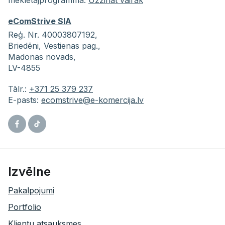
meklētājprogrammā.
Uzzināt vairāk
eComStrive SIA
Reģ. Nr. 40003807192,
Briedēni,
Vestienas pag.,
Madonas novads,
LV-4855
Tālr.:
+371 25 379 237
E-pasts:
ecomstrive@e-komercija.lv
Facebook
Tiktok
Izvēlne
Pakalpojumi
Portfolio
Klientu atsauksmes