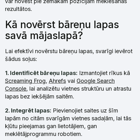
var novest pie zemākām pozīcijām meklēšanas
rezultātos.
Kā novērst bāreņu lapas
savā mājaslapā?
Lai efektīvi novērstu bāreņu lapas, svarīgi ievērot
šādus soļus:
1. Identificēt bāreņu lapas:
Izmantojiet rīkus kā
Screaming Frog
,
Ahrefs
vai
Google Search
Console
, lai analizētu vietnes struktūru un atrastu
lapas bez iekšējām saitēm.
2. Integrēt lapas:
Pievienojiet saites uz šīm
lapām no citām svarīgām vietnes sadaļām, lai tās
kļūtu pieejamas gan lietotājiem, gan
meklētājprogrammu robotiem.