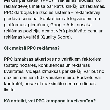
Maksa par klikšķi (PPC) ir reklāmas modelis, kur
reklāmdevējs maksā par katru klikšķi uz reklāmas.
PPC darbojas kā izsoles sistēma – reklāmdevēji
piedāvā cenu par konkrētiem atslēgvārdiem, un
platformas, piemēram, Google Ads, nosaka
reklāmas pozīciju, ņemot vērā piedāvāto cenu un
reklāmas kvalitāti (Quality Score).
Cik maksā PPC reklāmas?
PPC izmaksas atkarības no vairākiem faktoriem,
tostarp nozares, konkurences un reklāmas
kvalitātes. Vidējās izmaksas par klikšķi var būt no
dažiem centiem līdz vairākiem eiro. Budžetu var
kontrolēt, nosakot maksimālo cenu un dienas
limitu.
Kā noteikt, vai PPC kampaņa ir veiksmīga?