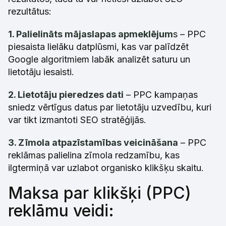
rezultātus:
1. Palielināts mājaslapas apmeklējum
s – PPC
piesaista lielāku datplūsmi, kas var palīdzēt
Google algoritmiem labāk analizēt saturu un
lietotāju iesaisti.
2. Lietotāju pieredzes dati
– PPC kampaņas
sniedz vērtīgus datus par lietotāju uzvedību, kuri
var tikt izmantoti SEO stratēģijās.
3. Zīmola atpazīstamības veicināšana
– PPC
reklāmas palielina zīmola redzamību, kas
ilgtermiņā var uzlabot organisko klikšķu skaitu.
Maksa par klikšķi (PPC)
reklāmu veidi: