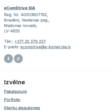
eComStrive SIA
Reģ. Nr. 40003807192,
Briedēni,
Vestienas pag.,
Madonas novads,
LV-4855
Tālr.:
+371 25 379 237
E-pasts:
ecomstrive@e-komercija.lv
Facebook
Tiktok
Izvēlne
Pakalpojumi
Portfolio
Klientu atsauksmes