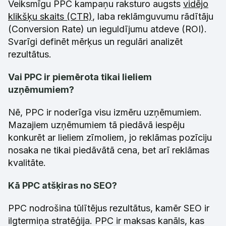
Veiksmīgu PPC kampaņu raksturo augsts
vidējo
klikšķu skaits (CTR)
, laba reklāmguvumu rādītāju
(Conversion Rate) un ieguldījumu atdeve (ROI).
Svarīgi definēt mērķus un regulāri analizēt
rezultātus.
Vai PPC ir piemērota tikai lieliem
uzņēmumiem?
Nē, PPC ir noderīga visu izmēru uzņēmumiem.
Mazajiem uzņēmumiem tā piedāvā iespēju
konkurēt ar lieliem zīmoliem, jo reklāmas pozīciju
nosaka ne tikai piedāvātā cena, bet arī reklāmas
kvalitāte.
Kā PPC atšķiras no SEO?
PPC nodrošina tūlītējus rezultātus, kamēr SEO ir
ilgtermiņa stratēģija. PPC ir maksas kanāls, kas