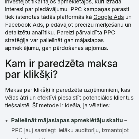
investējot tikai tajos apmeklētājos, kuri izrāda
interesi par piedāvājumu. PPC kampaņas parasti
tiek īstenotas tādās platformās kā
Google Ads
un
Facebook Ads
, piedāvājot precīzu mērķēšanu un
detalizētu analītiku. Pareizi pārvaldīta PPC
stratēģija var palielināt gan mājaslapas
apmeklējumu, gan pārdošanas apjomus.
Kam ir paredzēta maksa
par klikšķi?
Maksa par klikšķi ir paredzēta uzņēmumiem, kas
vēlas ātri un efektīvi piesaistīt potenciālos klientus
tiešsaistē. Šī metode ir ideāla, ja vēlaties:
Palielināt mājaslapas apmeklētāju skaitu
–
PPC ļauj sasniegt lielāku auditoriju, izmantojot