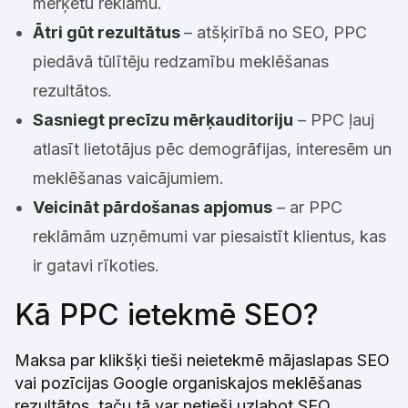
mērķētu reklāmu.
Ātri gūt rezultātus
– atšķirībā no SEO, PPC
piedāvā tūlītēju redzamību meklēšanas
rezultātos.
Sasniegt precīzu mērķauditoriju
– PPC ļauj
atlasīt lietotājus pēc demogrāfijas, interesēm un
meklēšanas vaicājumiem.
Veicināt pārdošanas apjomus
– ar PPC
reklāmām uzņēmumi var piesaistīt klientus, kas
ir gatavi rīkoties.
Kā PPC ietekmē SEO?
Maksa par klikšķi tieši neietekmē mājaslapas SEO
vai pozīcijas Google organiskajos meklēšanas
rezultātos, taču tā var netieši uzlabot SEO