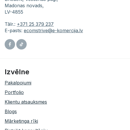
Madonas novads,
LV-4855
Tālr.:
+371 25 379 237
E-pasts:
ecomstrive@e-komercija.lv
Facebook
Tiktok
Izvēlne
Pakalpojumi
Portfolio
Klientu atsauksmes
Blogs
Mārketinga rīki