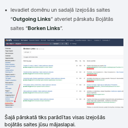
Ievadiet domēnu un sadaļā Izejošās saites
“
Outgoing Links
” atveriet pārskatu Bojātās
saites “
Borken Links
”.
Šajā pārskatā tiks parādītas visas izejošās
bojātās saites jūsu mājaslapai.