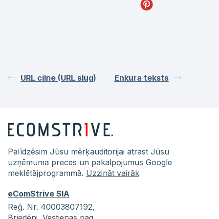
URL cilne (URL slug)
Enkura teksts
Palīdzēsim Jūsu mērķauditorijai atrast Jūsu
uzņēmuma preces un pakalpojumus Google
meklētājprogrammā.
Uzzināt vairāk
eComStrive SIA
Reģ. Nr. 40003807192,
Briedēni,
Vestienas pag.,