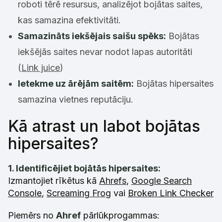
roboti tērē resursus, analizējot bojātas saites,
kas samazina efektivitāti.
Samazināts iekšējais saišu spēks:
Bojātas
iekšējās saites nevar nodot lapas autoritāti
(
Link juice
)
Ietekme uz ārējām saitēm:
Bojātas hipersaites
samazina vietnes reputāciju.
Kā atrast un labot bojātas
hipersaites?
1. Identificējiet bojātās hipersaites:
Izmantojiet rīkētus kā
Ahrefs
,
Google Search
Console
,
Screaming Frog
vai
Broken Link Checker
Piemērs no
Ahref
pārlūkprogammas: