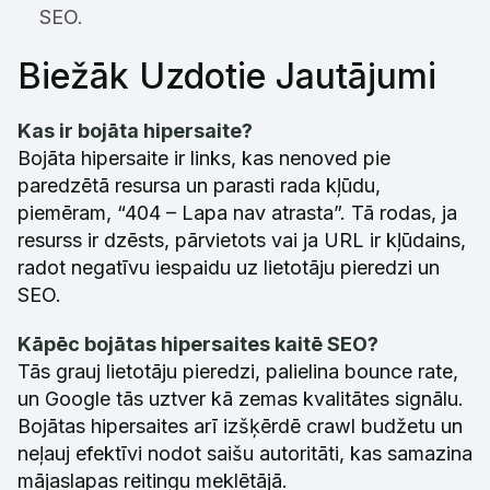
SEO.
Biežāk Uzdotie Jautājumi
Kas ir bojāta hipersaite?
Bojāta hipersaite ir links, kas nenoved pie
paredzētā resursa un parasti rada kļūdu,
piemēram, “404 – Lapa nav atrasta”. Tā rodas, ja
resurss ir dzēsts, pārvietots vai ja URL ir kļūdains,
radot negatīvu iespaidu uz lietotāju pieredzi un
SEO.
Kāpēc bojātas hipersaites kaitē SEO?
Tās grauj lietotāju pieredzi, palielina bounce rate,
un Google tās uztver kā zemas kvalitātes signālu.
Bojātas hipersaites arī izšķērdē crawl budžetu un
neļauj efektīvi nodot saišu autoritāti, kas samazina
mājaslapas reitingu meklētājā.