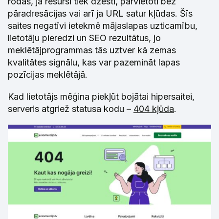
rodas, ja resursi tiek dzēsti, pārvietoti bez
pāradresācijas vai arī ja URL satur kļūdas. Šīs
saites negatīvi ietekmē mājaslapas uzticamību,
lietotāju pieredzi un SEO rezultātus, jo
meklētājprogrammas tās uztver kā zemas
kvalitātes signālu, kas var pazemināt lapas
pozīcijas meklētājā.
Kad lietotājs mēģina piekļūt bojātai hipersaitei,
serveris atgriež statusa kodu –
404 kļūda
.