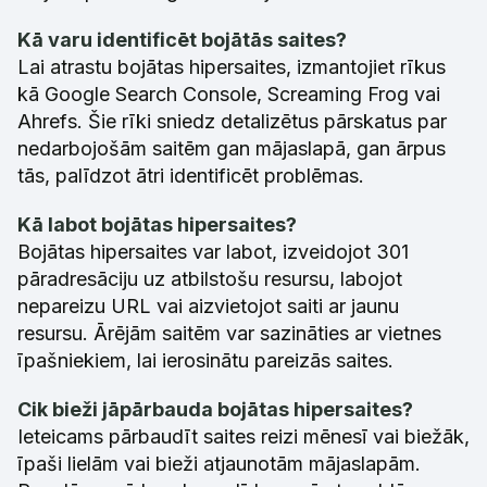
Kā varu identificēt bojātās saites?
Lai atrastu bojātas hipersaites, izmantojiet rīkus
kā Google Search Console, Screaming Frog vai
Ahrefs. Šie rīki sniedz detalizētus pārskatus par
nedarbojošām saitēm gan mājaslapā, gan ārpus
tās, palīdzot ātri identificēt problēmas.
Kā labot bojātas hipersaites?
Bojātas hipersaites var labot, izveidojot 301
pāradresāciju uz atbilstošu resursu, labojot
nepareizu URL vai aizvietojot saiti ar jaunu
resursu. Ārējām saitēm var sazināties ar vietnes
īpašniekiem, lai ierosinātu pareizās saites.
Cik bieži jāpārbauda bojātas hipersaites?
Ieteicams pārbaudīt saites reizi mēnesī vai biežāk,
īpaši lielām vai bieži atjaunotām mājaslapām.