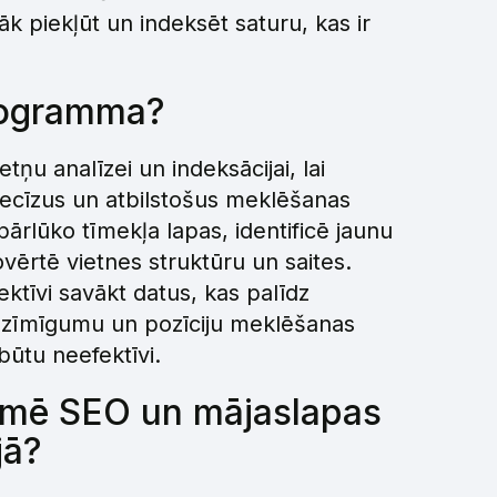
k piekļūt un indeksēt saturu, kas ir
rogramma?
ņu analīzei un indeksācijai, lai
ecīzus un atbilstošus meklēšanas
ārlūko tīmekļa lapas, identificē jaunu
vērtē vietnes struktūru un saites.
ktīvi savākt datus, kas palīdz
zīmīgumu un pozīciju meklēšanas
būtu neefektīvi.
kmē SEO un mājaslapas
jā?