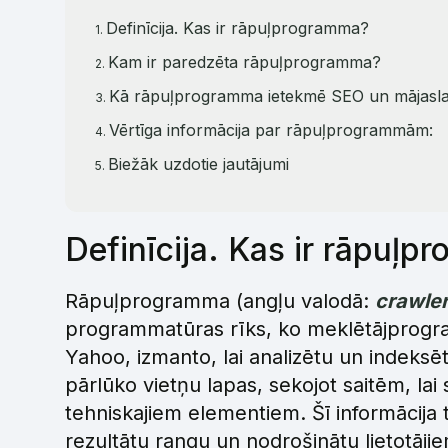
Definīcija. Kas ir rāpuļprogramma?
Kam ir paredzēta rāpuļprogramma?
Kā rāpuļprogramma ietekmē SEO un mājaslap
Vērtīga informācija par rāpuļprogrammām:
Biežāk uzdotie jautājumi
Definīcija. Kas ir rāpuļ
Rāpuļprogramma (angļu valodā:
crawle
programmatūras rīks, ko meklētājprogr
Yahoo, izmanto, lai analizētu un indeks
pārlūko vietņu lapas, sekojot saitēm, lai
tehniskajiem elementiem. Šī informācija 
rezultātu rangu un nodrošinātu lietotājie