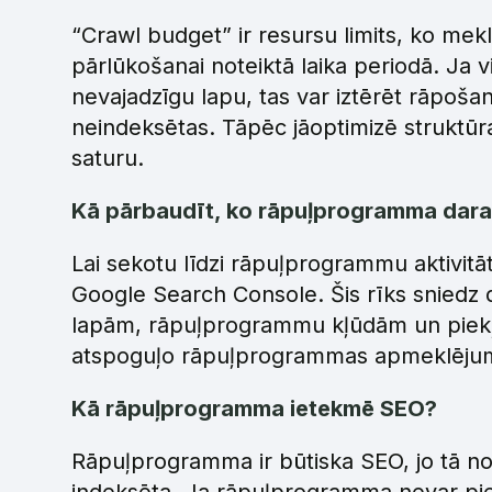
“Crawl budget” ir resursu limits, ko me
pārlūkošanai noteiktā laika periodā. Ja v
nevajadzīgu lapu, tas var iztērēt rāpoša
neindeksētas. Tāpēc jāoptimizē struktūra u
saturu.
Kā pārbaudīt, ko rāpuļprogramma dara
Lai sekotu līdzi rāpuļprogrammu aktivitā
Google Search Console. Šis rīks sniedz d
lapām, rāpuļprogrammu kļūdām un piekļu
atspoguļo rāpuļprogrammas apmeklējumus
Kā rāpuļprogramma ietekmē SEO?
Rāpuļprogramma ir būtiska SEO, jo tā nos