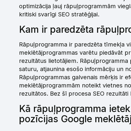
optimizācija ļauj rāpuļprogrammām vieglā
kritiski svarīgi SEO stratēģijai.
Kam ir paredzēta rāpuļp
Rāpuļprogramma ir paredzēta tīmekļa viet
meklētājprogrammas varētu piedāvāt pr
rezultātus lietotājiem. Rāpuļprogramma p
saturu, atjaunina esošo informāciju un no
Rāpuļprogrammas galvenais mērķis ir efe
meklētājprogrammām noteikt vietnes no
rezultātos. Bez šī procesa SEO rezultāti 
Kā rāpuļprogramma iete
pozīcijas Google meklētā