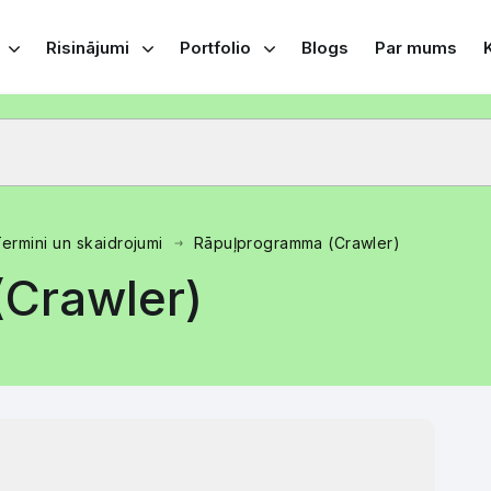
Risinājumi
Portfolio
Blogs
Par mums
ermini un skaidrojumi
Rāpuļprogramma (Crawler)
Crawler)