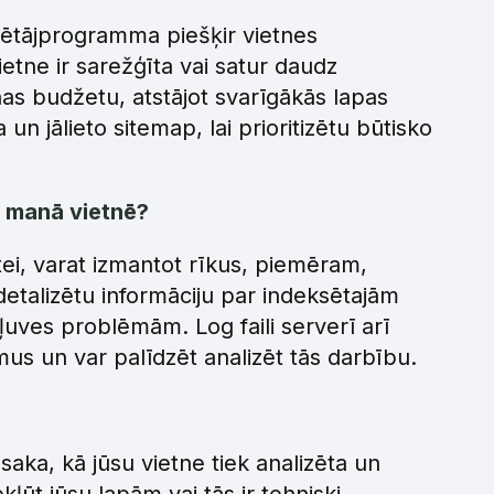
klētājprogramma piešķir vietnes
ietne ir sarežģīta vai satur daudz
nas budžetu, atstājot svarīgākās lapas
n jālieto sitemap, lai prioritizētu būtisko
 manā vietnē?
tei, varat izmantot rīkus, piemēram,
etalizētu informāciju par indeksētajām
ves problēmām. Log faili serverī arī
 un var palīdzēt analizēt tās darbību.
aka, kā jūsu vietne tiek analizēta un