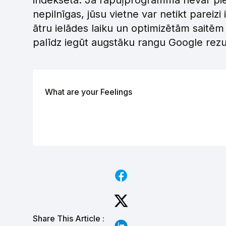
indeksēta. Ja rāpuļprogramma nevar piekļ
nepilnīgas, jūsu vietne var netikt pareizi
ātru ielādes laiku un optimizētām sait
palīdz iegūt augstāku rangu Google rezu
What are your Feelings
Share This Article :