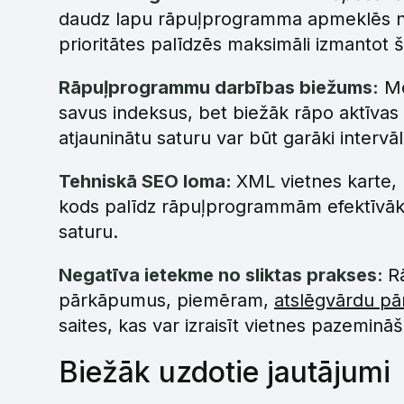
daudz lapu rāpuļprogramma apmeklēs note
prioritātes palīdzēs maksimāli izmantot 
Rāpuļprogrammu darbības biežums:
Me
savus indeksus, bet biežāk rāpo aktīvas 
atjauninātu saturu var būt garāki interv
Tehniskā SEO loma:
XML vietnes karte,
kods palīdz rāpuļprogrammām efektīvāk 
saturu.
Negatīva ietekme no sliktas prakses:
R
pārkāpumus, piemēram,
atslēgvārdu pā
saites, kas var izraisīt vietnes pazeminā
Biežāk uzdotie jautājumi