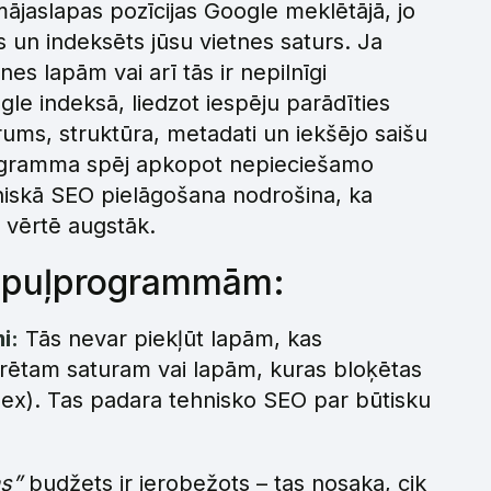
jaslapas pozīcijas Google meklētājā, jo
ts un indeksēts jūsu vietnes saturs. Ja
s lapām vai arī tās ir nepilnīgi
ogle indeksā, liedzot iespēju parādīties
ums, struktūra, metadati un iekšējo saišu
programma spēj apkopot nepieciešamo
niskā SEO pielāgošana nodrošina, ka
 vērtē augstāk.
 rāpuļprogrammām:
i:
Tās nevar piekļūt lapām, kas
erētam saturam vai lapām, kuras bloķētas
ex). Tas padara tehnisko SEO par būtisku
s”
budžets ir ierobežots – tas nosaka, cik