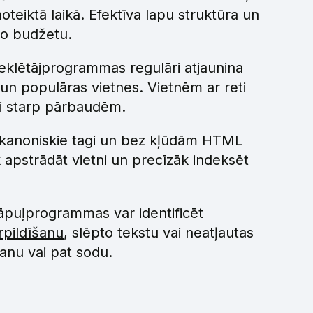
iktā laikā. Efektīva lapu struktūra un
šo budžetu.
klētājprogrammas regulāri atjaunina
un populāras vietnes. Vietnēm ar reti
āli starp pārbaudēm.
 kanoniskie tagi un bez kļūdām HTML
apstrādāt vietni un precīzāk indeksēt
āpuļprogrammas var identificēt
rpildīšanu
, slēpto tekstu vai neatļautas
šanu vai pat sodu.