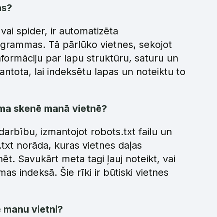
as?
ai spider, ir automatizēta
grammas. Tā pārlūko vietnes, sekojot
informāciju par lapu struktūru, saturu un
mantota, lai indeksētu lapas un noteiktu to
mma skenē manā vietnē?
arbību, izmantojot robots.txt failu un
xt norāda, kuras vietnes daļas
t. Savukārt meta tagi ļauj noteikt, vai
s indeksā. Šie rīki ir būtiski vietnes
 manu vietni?