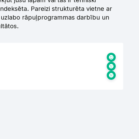
ūt jūsu lapām vai tās ir tehniski
 indeksēta. Pareizi strukturēta vietne ar
ēm uzlabo rāpuļprogrammas darbību un
ltātos.