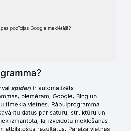
as pozīcijas Google meklētājā?
programma?
r
vai
spider
) ir automatizēts
ammas, piemēram, Google, Bing un
ētu tīmekļa vietnes. Rāpuļprogramma
 savāktu datus par saturu, struktūru un
tiek izmantota, lai izveidotu meklēšanas
m atbilstošus rezultātus. Pareiza vietnes