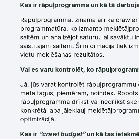
Kas ir rāpuļprogramma un kā tā darboj
Rāpuļprogramma, zināma arī kā crawler v
programmatūra, ko izmanto meklētājpro
saitēm un analizējot saturu, lai savāktu 
saistītajām saitēm. Šī informācija tiek iz
vietu meklēšanas rezultātos.
Vai es varu kontrolēt, ko rāpuļprogra
Jā, jūs varat kontrolēt rāpuļprogrammu d
meta tagus, piemēram, noindex. Robots.t
rāpuļprogramma drīkst vai nedrīkst skenē
konkrētā lapa jāiekļauj meklētājprogramma
optimizācijā.
Kas ir
“crawl budget”
un kā tas ietekmē