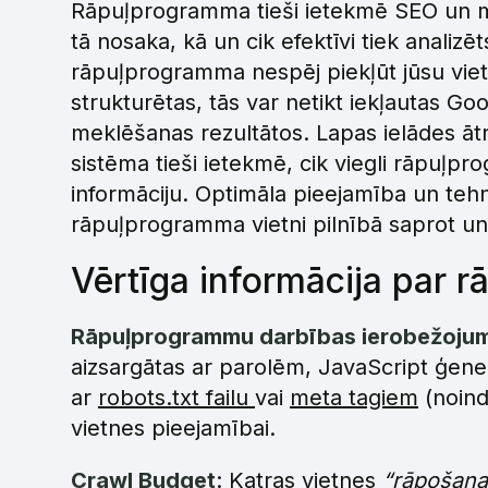
Rāpuļprogramma tieši ietekmē SEO un mā
tā nosaka, kā un cik efektīvi tiek analizē
rāpuļprogramma nespēj piekļūt jūsu vietne
strukturētas, tās var netikt iekļautas Go
meklēšanas rezultātos. Lapas ielādes ātr
sistēma tieši ietekmē, cik viegli rāpuļ
informāciju. Optimāla pieejamība un teh
rāpuļprogramma vietni pilnībā saprot un
Vērtīga informācija par
Rāpuļprogrammu darbības ierobežojum
aizsargātas ar parolēm, JavaScript ģen
ar
robots.txt failu
vai
meta tagiem
(noind
vietnes pieejamībai.
Crawl Budget
: Katras vietnes
“rāpošana