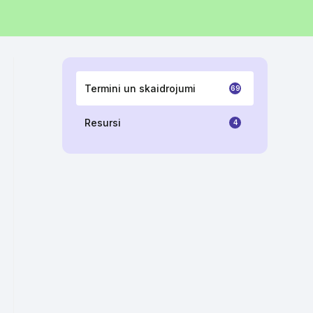
Termini un skaidrojumi
69
Resursi
4