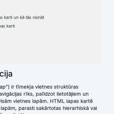
 karti un kā tās risināt
as karti
cija
p”) ir tīmekļa vietnes struktūras
igācijas rīks, palīdzot lietotājiem un
visām vietnes lapām. HTML lapas kartē
 lapām, parasti sakārtotas hierarhiskā vai