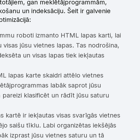
lietotājiem, gan meklētājprogrammām,
ošanu un indeksāciju. Šeit ir galvenie
timizācijā:
mu roboti izmanto HTML lapas karti, lai
u visas jūsu vietnes lapas. Tas nodrošina,
eksēta un visas lapas tiek iekļautas
 lapas karte skaidri attēlo vietnes
lētājprogrammas labāk saprot jūsu
pareizi klasificēt un rādīt jūsu saturu
kartē ir iekļautas visas svarīgās vietnes
jo saišu tīklu. Labi organizētas iekšējās
k izprast jūsu vietnes saturu un tā