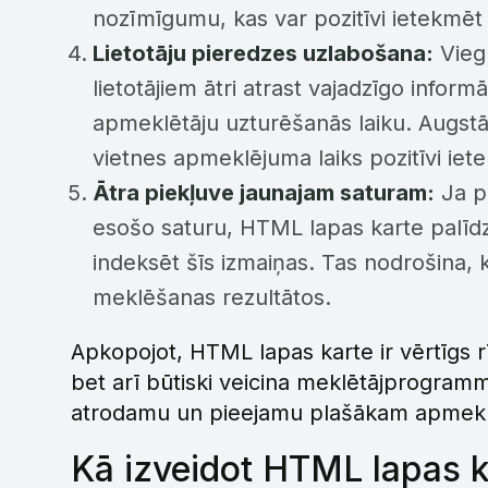
nozīmīgumu, kas var pozitīvi ietekmēt 
Lietotāju pieredzes uzlabošana:
Viegl
lietotājiem ātri atrast vajadzīgo inform
apmeklētāju uzturēšanās laiku. Augstāk
vietnes apmeklējuma laiks pozitīvi i
Ātra piekļuve jaunajam saturam:
Ja pi
esošo saturu, HTML lapas karte palīd
indeksēt šīs izmaiņas. Tas nodrošina, k
meklēšanas rezultātos.
Apkopojot, HTML lapas karte ir vērtīgs rīk
bet arī būtiski veicina meklētājprogrammu
atrodamu un pieejamu plašākam apmekl
Kā izveidot HTML lapas k