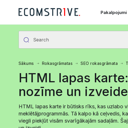
Pakalpojumi
Sākums
Rokasgrāmatas
SEO rokasgrāmata
T
HTML lapas karte:
nozīme un izveide
HTML lapas karte ir būtisks rīks, kas uzlabo 
meklētājprogrammās. Tā kalpo kā ceļvedis, ka
viegli piekļūt visām svarīgākajām sadaļām. Š
un izveidi.