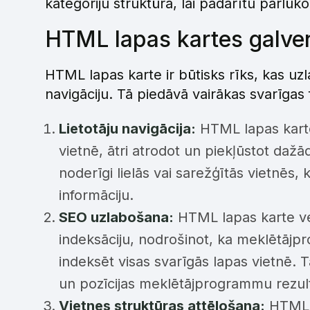
kategoriju struktūrā, lai padarītu pārlūk
HTML lapas kartes galve
HTML lapas karte ir būtisks rīks, kas u
navigāciju. Tā piedāvā vairākas svarīgas 
Lietotāju navigācija:
HTML lapas karte 
vietnē, ātri atrodot un piekļūstot daž
noderīgi lielās vai sarežģītās vietnēs, 
informāciju.
SEO uzlabošana:
HTML lapas karte v
indeksāciju, nodrošinot, ka meklētājpr
indeksēt visas svarīgās lapas vietnē. 
un pozīcijas meklētājprogrammu rezul
Vietnes struktūras attēlošana:
HTML l