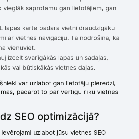
o vieglāk saprotamu gan lietotājiem, gan
lapas karte padara vietni draudzīgāku
ami ar vietnes navigāciju. Tā nodrošina, ka
ma vienuviet.
j izcelt svarīgākās lapas un sadaļas,
ākās vai būtiskākās vietnes daļas.
nieki var uzlabot gan lietotāju pieredzi,
ās, padarot to par vērtīgu rīku vietnes
īdz SEO optimizācijā?
r ievērojami uzlabot jūsu vietnes SEO