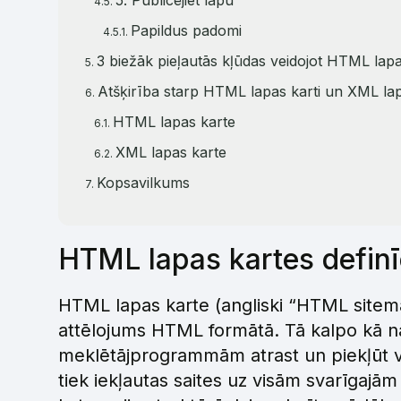
5. Publicējiet lapu
Papildus padomi
3 biežāk pieļautās kļūdas veidojot HTML lapas
Atšķirība starp HTML lapas karti un XML lap
HTML lapas karte
XML lapas karte
Kopsavilkums
HTML lapas kartes definī
HTML lapas karte (angliski “HTML sitema
attēlojums HTML formātā. Tā kalpo kā nav
meklētājprogrammām atrast un piekļūt 
tiek iekļautas saites uz visām svarīgajām