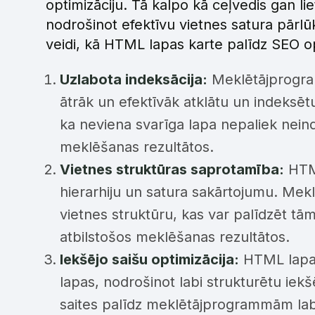
optimizāciju. Tā kalpo kā ceļvedis gan 
nodrošinot efektīvu vietnes satura pārlūk
veidi, kā HTML lapas karte palīdz SEO op
Uzlabota indeksācija:
Meklētājprogram
ātrāk un efektīvāk atklātu un indeksēt
ka neviena svarīga lapa nepaliek neind
meklēšanas rezultātos.
Vietnes struktūras saprotamība:
HTML
hierarhiju un satura sakārtojumu. Mek
vietnes struktūru, kas var palīdzēt tām 
atbilstošos meklēšanas rezultātos.
Iekšējo saišu optimizācija:
HTML lapas 
lapas, nodrošinot labi strukturētu iekšē
saites palīdz meklētājprogrammām labā