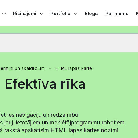
Risinājumi
Portfolio
Blogs
Par mums
ermini un skaidrojumi
HTML lapas karte
 Efektīva rīka
vietnes navigāciju un redzamību
s ļauj lietotājiem un meklētājprogrammu robotiem
ajā rakstā apskatīsim HTML lapas kartes nozīmi