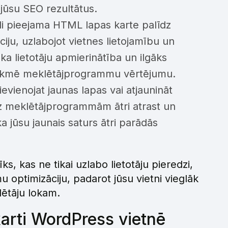
jūsu SEO rezultātus.
i pieejama HTML lapas karte palīdz
āciju, uzlabojot vietnes lietojamību un
a lietotāju apmierinātība un ilgāks
etekmē meklētājprogrammu vērtējumu.
evienojat jaunas lapas vai atjaunināt
z meklētājprogrammām ātri atrast un
a jūsu jaunais saturs ātri parādās
s, kas ne tikai uzlabo lietotāju pieredzi,
 optimizāciju, padarot jūsu vietni vieglāk
ētāju lokam.
arti WordPress vietnē