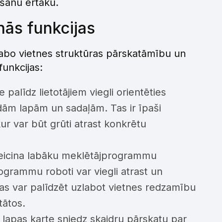
ošanu ērtāku.
nās funkcijas
zlabo vietnes struktūras pārskatāmību un
funkcijas:
palīdz lietotājiem viegli orientēties
ādām lapām un sadaļām. Tas ir īpaši
kur var būt grūti atrast konkrētu
eicina labāku meklētājprogrammu
ogrammu roboti var viegli atrast un
Tas var palīdzēt uzlabot vietnes redzamību
tātos.
apas karte sniedz skaidru pārskatu par