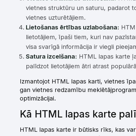
vietnes struktūru un saturu, padarot t
vietnes uzturētājiem.
Lietošanas ērtības uzlabošana:
HTML 
lietotājiem, īpaši tiem, kuri nav pazīst
visa svarīgā informācija ir viegli pieeja
Satura izcelšana:
HTML lapas karte ļau
palīdzot lietotājiem ātri atrast populār
Izmantojot HTML lapas karti, vietnes īpaš
gan vietnes redzamību meklētājprogramm
optimizācijai.
Kā HTML lapas karte pal
HTML lapas karte ir būtisks rīks, kas va