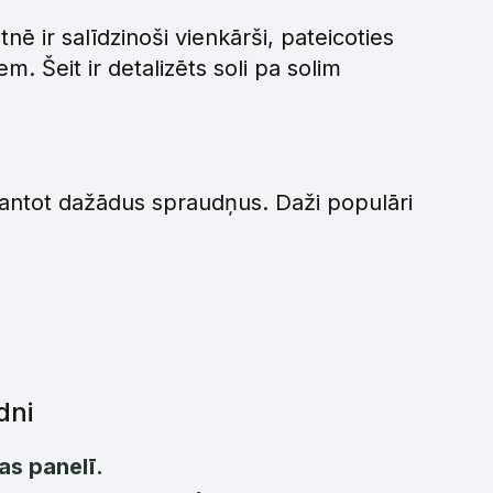
ē ir salīdzinoši vienkārši, pateicoties
 Šeit ir detalizēts soli pa solim
zmantot dažādus spraudņus. Daži populāri
dni
as panelī.