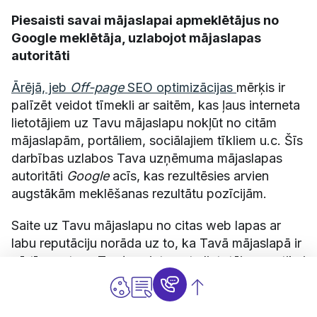
Piesaisti savai mājaslapai apmeklētājus no
Google meklētāja, uzlabojot mājaslapas
autoritāti
Ārējā, jeb
Off-page
SEO optimizācijas
mērķis ir
palīzēt veidot tīmekli ar saitēm, kas ļaus interneta
lietotājiem uz Tavu mājaslapu nokļūt no citām
mājaslapām, portāliem, sociālajiem tīkliem u.c. Šīs
darbības uzlabos Tava uzņēmuma mājaslapas
autoritāti
Google
acīs, kas rezultēsies arvien
augstākām meklēšanas rezultātu pozīcijām.
Saite uz Tavu mājaslapu no citas web lapas ar
labu reputāciju norāda uz to, ka Tavā mājaslapā ir
vērtīgs saturs. Tas ļaus interneta lietotājam ne tikai
uzklikšķināt uz šīs saites un nonākt Tavā
mājaslapā, bet arī
Google
ierindot Tavu mājaslapu
augstākā pozīcijā.