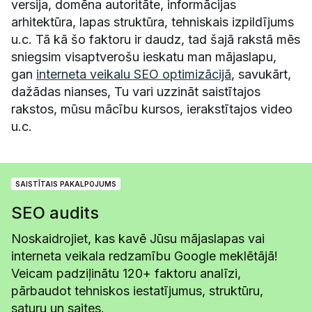
versija, domēna autoritāte, informācijas
arhitektūra, lapas struktūra, tehniskais izpildījums
u.c. Tā kā šo faktoru ir daudz, tad šajā rakstā mēs
sniegsim visaptverošu ieskatu man mājaslapu,
gan
interneta veikalu SEO optimizācijā
, savukārt,
dažādas nianses, Tu vari uzzināt saistītajos
rakstos, mūsu mācību kursos, ierakstītajos video
u.c.
SAISTĪTAIS PAKALPOJUMS
SEO audits
Noskaidrojiet, kas kavē Jūsu mājaslapas vai
interneta veikala redzamību Google meklētājā!
Veicam padziļinātu 120+ faktoru analīzi,
pārbaudot tehniskos iestatījumus, struktūru,
saturu un saites.