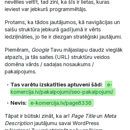
nevēlies veltīt, tad zini, ka šīs ir lietas, kuras
ieviest var jebkurš programmētājs.
Protams, ka tādos jautājumos, kā navigācijas un
saišu struktūra jebkurā gadījumā ir vērts
iedziļināties, jo tie ir diezgan stratēģiski jautājumi.
Piemēram,
Google
Tavu mājaslapu daudz vieglāk
atpazīs, ja tās saites (URL) struktūru veidos
domēna vārds / sadaļas nosaukums /
pakalpojums.
Tas varētu izskatīties aptuveni šād
i:
e-
komercija.lv/pakalpojumi/seo-pakalpojumi/
Nevis:
e-komercija.lv/page8336
Tāpat ir būtiski zināt, ka arī
Page Title
un
Meta
Description
jautājumu savai WordPress