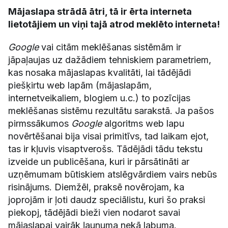
Mājaslapa strādā ātri, tā ir ērta interneta
lietotājiem un viņi tajā atrod meklēto interneta!
Google
vai citām meklēšanas sistēmām ir
jāpaļaujas uz dažādiem tehniskiem parametriem,
kas nosaka mājaslapas kvalitāti, lai tādējādi
piešķirtu web lapām (mājaslapām,
internetveikaliem, blogiem u.c.) to pozīcijas
meklēšanas sistēmu rezultātu sarakstā. Ja pašos
pirmssākumos
Google
algoritms web lapu
novērtēšanai bija visai primitīvs, tad laikam ejot,
tas ir kļuvis visaptverošs. Tādējādi tādu tekstu
izveide un publicēšana, kuri ir pārsātināti ar
uzņēmumam būtiskiem atslēgvārdiem vairs nebūs
risinājums. Diemžēl, praksē novērojam, ka
joprojām ir ļoti daudz speciālistu, kuri šo praksi
piekopj, tādējādi bieži vien nodarot savai
mājaslapai vairāk ļaunuma nekā labuma.