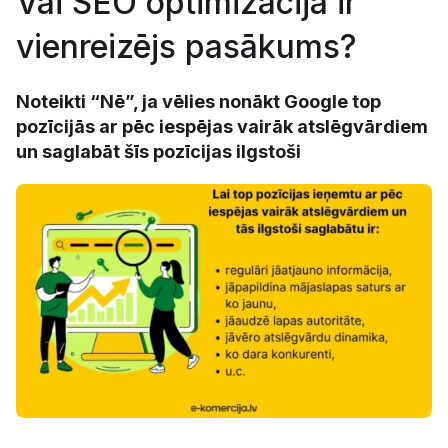
Vai SEO optimizācija ir
vienreizējs pasākums?
Noteikti “Nē”, ja vēlies nonākt Google top
pozīcijās ar pēc iespējas vairāk atslēgvārdiem
un saglabāt šīs pozīcijas ilgstoši