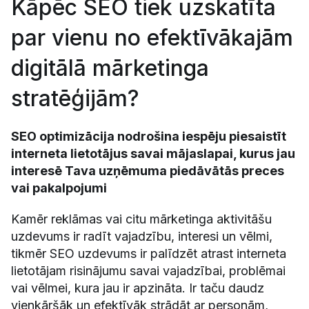
Kāpēc SEO tiek uzskatīta
par vienu no efektīvākajām
digitālā mārketinga
stratēģijām?
SEO optimizācija nodrošina iespēju piesaistīt
interneta lietotājus savai mājaslapai, kurus jau
interesē Tava uzņēmuma piedāvātās preces
vai pakalpojumi
Kamēr reklāmas vai citu mārketinga aktivitāšu
uzdevums ir radīt vajadzību, interesi un vēlmi,
tikmēr SEO uzdevums ir palīdzēt atrast interneta
lietotājam risinājumu savai vajadzībai, problēmai
vai vēlmei, kura jau ir apzināta. Ir taču daudz
vienkāršāk un efektīvāk strādāt ar personām,