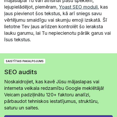
mājaslapai Tu vari atrisināt pašu spēkiem,
lejupielādējot, piemēram,
Yoast SEO moduli
, kas
ļaus pievienot šos tekstus, kā arī sniegs savu
vērtējumu smaidīgu vai skumju emoji izskatā. Šī
lietotne Tev ļaus arīdzen kontrolēt šo ieraksta
lauku garumu, lai Tu nepiecienotu pārāk garus vai
īsus tekstus.
SAISTĪTAIS PAKALPOJUMS
SEO audits
Noskaidrojiet, kas kavē Jūsu mājaslapas vai
interneta veikala redzamību Google meklētājā!
Veicam padziļinātu 120+ faktoru analīzi,
pārbaudot tehniskos iestatījumus, struktūru,
saturu un saites.