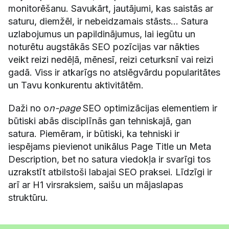
monitorēšanu. Savukārt, jautājumi, kas saistās ar
saturu, diemžēl, ir nebeidzamais stāsts… Satura
uzlabojumus un papildinājumus, lai iegūtu un
noturētu augstākās SEO pozīcijas var nākties
veikt reizi nedēļā, mēnesī, reizi ceturksnī vai reizi
gadā. Viss ir atkarīgs no atslēgvārdu popularitātes
un Tavu konkurentu aktivitātēm.
Daži no o
n-page
SEO optimizācijas elementiem ir
būtiski abās disciplīnās gan tehniskajā, gan
satura. Piemēram, ir būtiski, ka tehniski ir
iespējams pievienot unikālus Page Title un Meta
Description, bet no satura viedokļa ir svarīgi tos
uzrakstīt atbilstoši labajai SEO praksei. Līdzīgi ir
arī ar H1 virsraksiem, saišu un mājaslapas
struktūru.