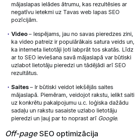
mājaslapas ielādes ātrumu, kas rezultēsies ar
negatīvu ietekmi uz Tavas web lapas SEO
pozīcijām.
Video
– Iespējams, jau no savas pieredzes zini,
ka video patreiz ir populārākais satura veids un,
ka interneta lietotāji ļoti labprāt tos skatās. Līdz
ar to SEO ieviešana savā mājaslapā var būtiski
uzlabot lietotāju pieredzi un tādējādi arī SEO
rezultātus.
Saites
– Ir būtiski veidot iekšējās saites
mājaslapā. Piemēram, veidojot rakstu, ielikt saiti
uz konkrētu pakalpojumu u.c. loģiska dažādu
sadaļu un rakstu sasaiste uzlabo lietotāju
pieredzi un ļauj par to noprast arī
Google
.
Off-page
SEO optimizācija