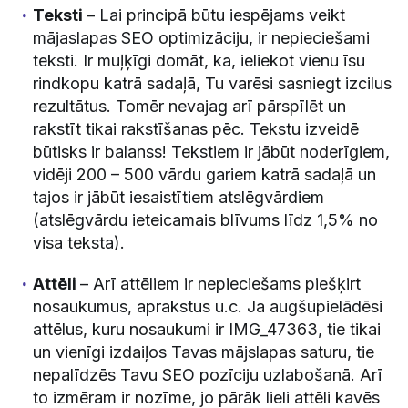
Teksti
– Lai principā būtu iespējams veikt
mājaslapas SEO optimizāciju, ir nepieciešami
teksti. Ir muļķīgi domāt, ka, ieliekot vienu īsu
rindkopu katrā sadaļā, Tu varēsi sasniegt izcilus
rezultātus. Tomēr nevajag arī pārspīlēt un
rakstīt tikai rakstīšanas pēc. Tekstu izveidē
būtisks ir balanss! Tekstiem ir jābūt noderīgiem,
vidēji 200 – 500 vārdu gariem katrā sadaļā un
tajos ir jābūt iesaistītiem atslēgvārdiem
(atslēgvārdu ieteicamais blīvums līdz 1,5% no
visa teksta).
Attēli
– Arī attēliem ir nepieciešams piešķirt
nosaukumus, aprakstus u.c. Ja augšupielādēsi
attēlus, kuru nosaukumi ir IMG_47363, tie tikai
un vienīgi izdaiļos Tavas mājslapas saturu, tie
nepalīdzēs Tavu SEO pozīciju uzlabošanā. Arī
to izmēram ir nozīme, jo pārāk lieli attēli kavēs