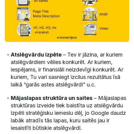
Atslēgvārdu izpēte
– Tev ir jāzina, ar kuriem
atslēgvārdiem vēlies konkurēt. Ar kuriem,
iespējams, ir finansiāli neizdevīgi konkurēt. Ar
kuriem, Tu vari sasniegt izcilus rezultātus īsā
laikā “garās astes atslēgvārdi” u.c.
Mājaslapas struktūra un saites
– Mājaslapas
struktūras izveide tiek balstīta uz atslēgvārdu
izpēti stratēģisku iemeslu dēļ, jo Google daudz
labāk atradīs tās lapas, kuru saitēs jau ir
iesaistīti būtiskie atslēgvārdi.