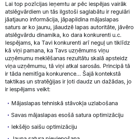
Lai top pozīcijas ieņemtu ar pēc iespējas vairāk
atslēgvārdiem un tās ilgstoši saglabātu ir regulāri
jāatjauno informācija, jāpapildina mājaslapas
saturs ar ko jaunu, jāaudzē lapas autoritāte, jāvēro
atslēgvārdu dinamika, ko dara konkurenti u.c.
Iespējams, ka Tavi konkurenti arī neguļ un tiklīdz
kā viņi pamana, ka Tavs uzņēmums viņu
uzņēmumu meklēšanas rezultātu skalā apsteidz
viņa uzņēmumu, tā viņi atkal sarosās. Principā tā
ir tāda nemitīga konkurence… Šajā kontekstā
taktikas un stratēģijas ir ļoti daudz un dažādas, jo
ir iespējams veikt:
Mājaslapas tehniskā stāvokļa uzlabošana
Savas mājaslapas esošā satura optimizāciju
Iekšējo saišu optimizāciju
Jauna satura pievienošana