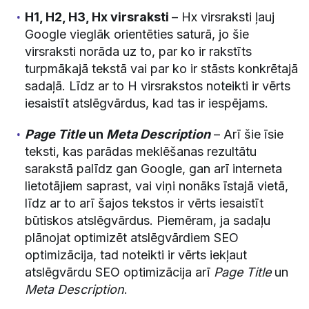
H1, H2, H3, Hx virsraksti
– Hx virsraksti ļauj
Google vieglāk orientēties saturā, jo šie
virsraksti norāda uz to, par ko ir rakstīts
turpmākajā tekstā vai par ko ir stāsts konkrētajā
sadaļā. Līdz ar to H virsrakstos noteikti ir vērts
iesaistīt atslēgvārdus, kad tas ir iespējams.
Page Title
un
Meta Description
– Arī šie īsie
teksti, kas parādas meklēšanas rezultātu
sarakstā palīdz gan Google, gan arī interneta
lietotājiem saprast, vai viņi nonāks īstajā vietā,
līdz ar to arī šajos tekstos ir vērts iesaistīt
būtiskos atslēgvārdus. Piemēram, ja sadaļu
plānojat optimizēt atslēgvārdiem SEO
optimizācija, tad noteikti ir vērts iekļaut
atslēgvārdu SEO optimizācija arī
Page Title
un
Meta Description
.