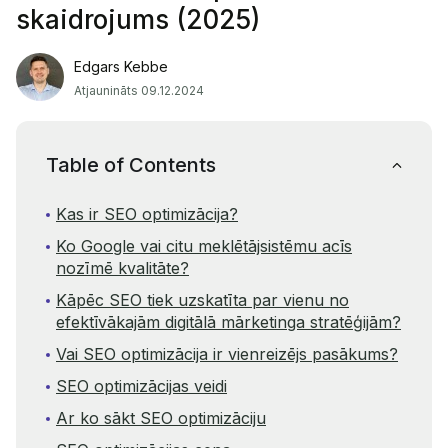
skaidrojums (2025)
Edgars Kebbe
Atjaunināts 09.12.2024
Table of Contents
Kas ir SEO optimizācija?
Ko Google vai citu meklētājsistēmu acīs
nozīmē kvalitāte?
Kāpēc SEO tiek uzskatīta par vienu no
efektīvākajām digitālā mārketinga stratēģijām?
Vai SEO optimizācija ir vienreizējs pasākums?
SEO optimizācijas veidi
Ar ko sākt SEO optimizāciju