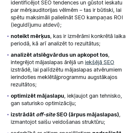
identificējot SEO tendences un gūstot ieskatu
par mērķauditorijas vēlmēm – tas ir būtiski, lai
spētu maksimāli palielināt SEO kampaņas ROI
(ieguldījumu atdevi);
noteikt mērķus
, kas ir izmērāmi konkrētā laika
periodā, kā arī analizēt to rezultātus;
analizēt atslēgvārdus un apkopot tos
,
integrējot mājaslapas ārējā un
iekšējā SEO
izstrādē, lai palīdzētu mājaslapas atvērumiem
ierindoties meklētājprogrammu augstākajos
rezultātos;
optimizēt mājaslapu
, iekļaujot gan tehnisko,
gan saturisko optimizāciju;
izstrādāt
off-site
SEO (ārpus mājaslapas)
,
izmantojot saišu veidošanas struktūru;