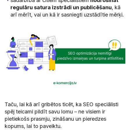
sadarbībā ar citiem speciālistiem
nodrošināt
regulāru satura izstrādi un publicēšanu
, kā
arī mērīt, vai un kā ir sasniegti uzstādītie mērķi.
Taču, lai kā arī gribētos ticēt, ka SEO speciālisti
spēj teicami pildīt savu lomu – ne visiem ir
pietiekošs prasmju, zināšanu un pieredzes
kopums, lai to paveiktu.