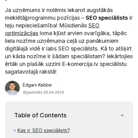
Ja uzņēmums ir nolēmis iekarot augstākās
meklētājprogrammu pozīcijas –
SEO speciālists
ir
teju nepieciešamība! Mūsdienās
SEO
optimizācijas
loma kļūst arvien svarīgāka, tāpēc
liela nozīme uzņēmuma ceļā uz panākumiem
digitālajā vidē ir labs SEO speciālists. Kā to atšķirt
un kāda nozīme ir šādam speciālistam? Iekārtojies
ērtāk un plašāk uzzini E-komercija.lv speciālistu
sagatavotajā rakstā!
Edgars Kebbe
Atjaunināts 05.04.2024
Table of Contents
Kas ir SEO speciālists?