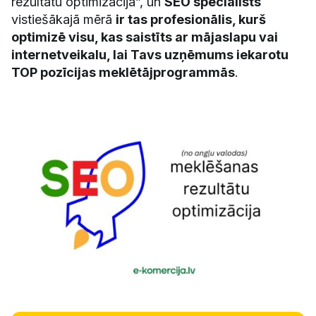
rezultātu optimizācija”, un
SEO speciālists
vistiešākajā mērā
ir tas profesionālis, kurš
optimizē visu, kas saistīts ar mājaslapu vai
internetveikalu, lai Tavs uzņēmums iekarotu
TOP pozīcijas meklētājprogrammās
.