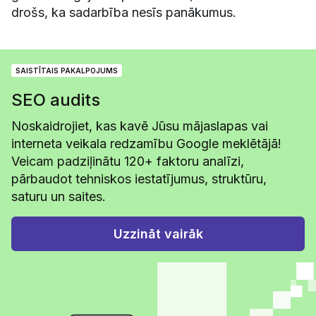
drošs, ka sadarbība nesīs panākumus.
SAISTĪTAIS PAKALPOJUMS
SEO audits
Noskaidrojiet, kas kavē Jūsu mājaslapas vai
interneta veikala redzamību Google meklētājā!
Veicam padziļinātu 120+ faktoru analīzi,
pārbaudot tehniskos iestatījumus, struktūru,
saturu un saites.
Uzzināt vairāk