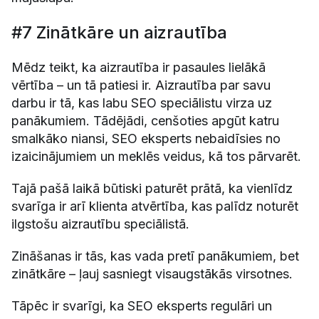
#7 Zinātkāre un aizrautība
Mēdz teikt, ka aizrautība ir pasaules lielākā
vērtība – un tā patiesi ir. Aizrautība par savu
darbu ir tā, kas labu SEO speciālistu virza uz
panākumiem. Tādējādi, cenšoties apgūt katru
smalkāko niansi, SEO eksperts nebaidīsies no
izaicinājumiem un meklēs veidus, kā tos pārvarēt.
Tajā pašā laikā būtiski paturēt prātā, ka vienlīdz
svarīga ir arī klienta atvērtība, kas palīdz noturēt
ilgstošu aizrautību speciālistā.
Zināšanas ir tās, kas vada pretī panākumiem, bet
zinātkāre – ļauj sasniegt visaugstākās virsotnes.
Tāpēc ir svarīgi, ka SEO eksperts regulāri un