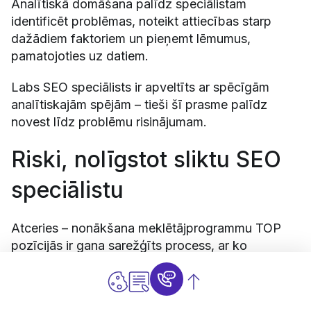
Analītiskā domāšana palīdz speciālistam
identificēt problēmas, noteikt attiecības starp
dažādiem faktoriem un pieņemt lēmumus,
pamatojoties uz datiem.
Labs SEO speciālists ir apveltīts ar spēcīgām
analītiskajām spējām – tieši šī prasme palīdz
novest līdz problēmu risinājumam.
Riski, nolīgstot sliktu SEO
speciālistu
Atceries – nonākšana meklētājprogrammu TOP
pozīcijās ir gana sarežģīts process, ar ko
nepieredzējis SEO jomas speciālists var netikt
galā.