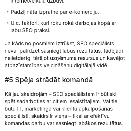
internetveikalu uzbūvi.
Padziļināta izpratne par e-komerciju.
U.c. faktori, kuri roku rokā darbojas kopā ar
labu SEO praksi.
Ja kāds no posmiem iztrūkst, SEO speciālists
nevar palīdzēt sasniegt labus rezultātus, tādējādi
nelietderīgi tērējot uzņēmuma resursus un kavējot
atpazīstamības veicināšanu digitālajā vidē.
#5 Spēja strādāt komandā
Kā jau skaidrojām – SEO speciālistam ir būtiski
spēt sadarboties ar citiem iesaistītajiem. Vai tie
būtu IT, mārketinga vai klientu apkalpošanas
speciālisti, skaidrs ir viens – tikai ar efektīvu
komandas darbu var sasniegt labākos rezultātus.