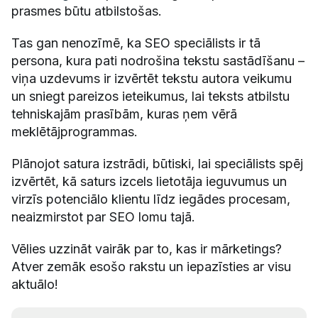
prasmes būtu atbilstošas.
Tas gan nenozīmē, ka SEO speciālists ir tā
persona, kura pati nodrošina tekstu sastādīšanu –
viņa uzdevums ir izvērtēt tekstu autora veikumu
un sniegt pareizos ieteikumus, lai teksts atbilstu
tehniskajām prasībām, kuras ņem vērā
meklētājprogrammas.
Plānojot satura izstrādi, būtiski, lai speciālists spēj
izvērtēt, kā saturs izcels lietotāja ieguvumus un
virzīs potenciālo klientu līdz iegādes procesam,
neaizmirstot par SEO lomu tajā.
Vēlies uzzināt vairāk par to, kas ir mārketings?
Atver zemāk esošo rakstu un iepazīsties ar visu
aktuālo!