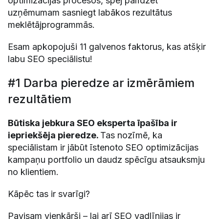
optimizācijas procesos, spēj palīdzēt
uzņēmumam sasniegt labākos rezultātus
meklētājprogrammās.
Esam apkopojuši 11 galvenos faktorus, kas atšķir
labu SEO speciālistu!
#1 Darba pieredze ar izmērāmiem
rezultātiem
Būtiska jebkura SEO eksperta īpašība ir
iepriekšēja pieredze.
Tas nozīmē, ka
speciālistam ir jābūt īstenoto SEO optimizācijas
kampaņu portfolio un daudz spēcīgu atsauksmju
no klientiem.
Kāpēc tas ir svarīgi?
Pavisam vienkārši – lai arī SEO vadlīnijas ir