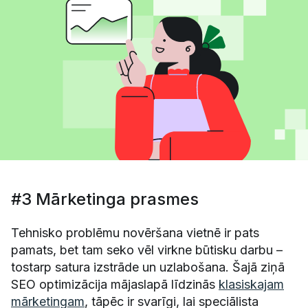
#3 Mārketinga prasmes
Tehnisko problēmu novēršana vietnē ir pats
pamats, bet tam seko vēl virkne būtisku darbu –
tostarp satura izstrāde un uzlabošana. Šajā ziņā
SEO optimizācija mājaslapā līdzinās
klasiskajam
mārketingam
, tāpēc ir svarīgi, lai speciālista