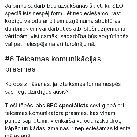
Ja pirms sadarbības uzsākšanas šķiet, ka SEO
speciālists nespēj formulēt nepieciešamo, rast
kopīgu valodu ar citiem uzņēmuma struktūras
dalībniekiem vai darboties atbilstoši uzņēmuma
vērtībām, visticamāk, sadarbība būs apgrūtinoša
vai pat neiespējama arī turpinājumā.
#6 Teicamas komunikācijas
prasmes
Ko dos zināšanas, ja izteiksmes forma nespēs
sasniegt dzirdīgas ausis?
Tieši tāpēc labs
SEO speciālists
sevī glabā arī
teicamas komunikatora prasmes, kas viņam
palīdz saprotami, vienkāršā valodā izskaidrot,
kāpēc un kādas izmaiņas ir nepieciešamas klienta
mājaslapā.