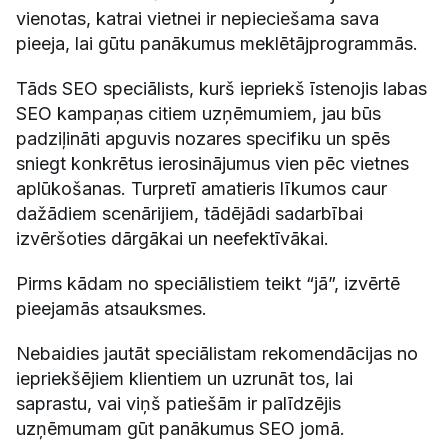
vienotas, katrai vietnei ir nepieciešama sava
pieeja, lai gūtu panākumus meklētājprogrammās.
Tāds SEO speciālists, kurš iepriekš īstenojis labas
SEO kampaņas citiem uzņēmumiem, jau būs
padziļināti apguvis nozares specifiku un spēs
sniegt konkrētus ierosinājumus vien pēc vietnes
aplūkošanas. Turpretī amatieris līkumos caur
dažādiem scenārijiem, tādējādi sadarbībai
izvēršoties dārgākai un neefektīvākai.
Pirms kādam no speciālistiem teikt “jā”, izvērtē
pieejamās atsauksmes.
Nebaidies jautāt speciālistam rekomendācijas no
iepriekšējiem klientiem un uzrunāt tos, lai
saprastu, vai viņš patiešām ir palīdzējis
uzņēmumam gūt panākumus SEO jomā.