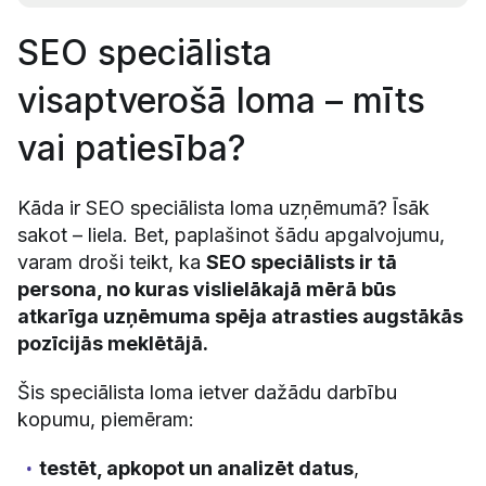
SEO speciālista
visaptverošā loma – mīts
vai patiesība?
Kāda ir SEO speciālista loma uzņēmumā? Īsāk
sakot – liela. Bet, paplašinot šādu apgalvojumu,
varam droši teikt, ka
SEO speciālists ir tā
persona, no kuras vislielākajā mērā būs
atkarīga uzņēmuma spēja atrasties augstākās
pozīcijās meklētājā.
Šis speciālista loma ietver dažādu darbību
kopumu, piemēram:
testēt, apkopot un analizēt datus
,