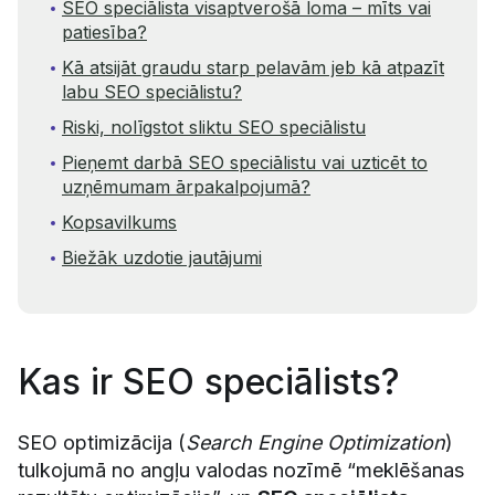
SEO speciālista visaptverošā loma – mīts vai
patiesība?
Kā atsijāt graudu starp pelavām jeb kā atpazīt
labu SEO speciālistu?
Riski, nolīgstot sliktu SEO speciālistu
Pieņemt darbā SEO speciālistu vai uzticēt to
uzņēmumam ārpakalpojumā?
Kopsavilkums
Biežāk uzdotie jautājumi
Kas ir SEO speciālists?
SEO optimizācija (
Search Engine Optimization
)
tulkojumā no angļu valodas nozīmē “meklēšanas